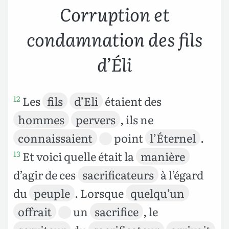
Corruption et
condamnation des fils
d’Éli
Les
fils
d’Eli
étaient des
12
hommes
pervers
, ils ne
connaissaient
point
l’Éternel
.
Et voici quelle était la
manière
13
d’agir de ces
sacrificateurs
à l’égard
du
peuple
. Lorsque
quelqu’un
offrait
un
sacrifice
, le