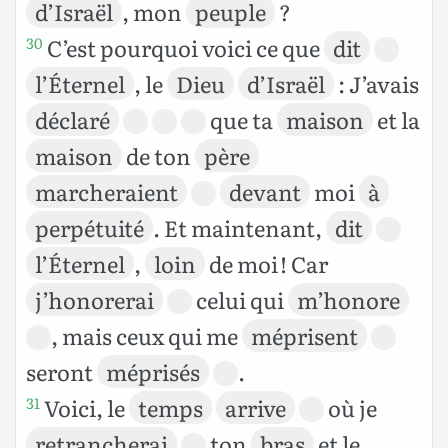
d’Israël
, mon
peuple
?
C’est pourquoi voici ce que
dit
30
l’Éternel
, le
Dieu
d’Israël
: J’avais
déclaré
que ta
maison
et la
maison
de ton
père
marcheraient
devant
moi
à
perpétuité
. Et maintenant,
dit
l’Éternel
,
loin
de moi ! Car
j’honorerai
celui qui
m’honore
, mais ceux qui me
méprisent
seront
méprisés
.
Voici, le
temps
arrive
où je
31
retrancherai
ton
bras
et le