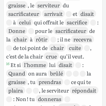
graisse
, le
serviteur
du
sacrificateur
arrivait
et
disait
à
celui
qui offrait le
sacrifice
:
Donne
pour le
sacrificateur
de
la
chair
à
rôtir
; il ne
recevra
de toi point de
chair
cuite
,
c’est de la chair
crue
qu’il veut.
Et si
l’homme
lui
disait
:
16
Quand
on aura
brûlé
la
graisse
, tu
prendras
ce qui te
plaira
, le serviteur
répondait
: Non ! tu
donneras