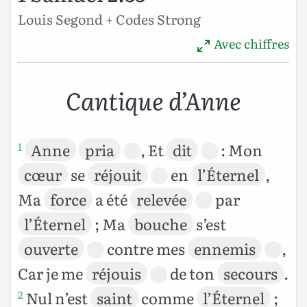
Louis Segond + Codes Strong
Avec chiffres
Cantique d’Anne
Anne
pria
, Et
dit
: Mon
1
cœur
se
réjouit
en
l’Éternel
,
Ma
force
a été
relevée
par
l’Éternel
; Ma
bouche
s’est
ouverte
contre mes
ennemis
,
Car je me
réjouis
de ton
secours
.
Nul n’est
saint
comme
l’Éternel
;
2