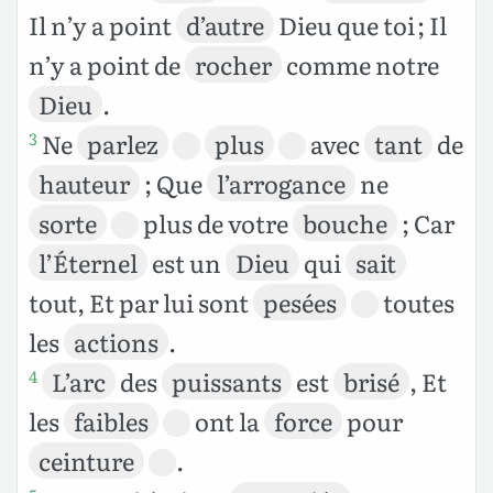
Il n’y a point
d’autre
Dieu que toi ; Il
n’y a point de
rocher
comme notre
Dieu
.
Ne
parlez
plus
avec
tant
de
3
hauteur
; Que
l’arrogance
ne
sorte
plus de votre
bouche
; Car
l’Éternel
est un
Dieu
qui
sait
tout, Et par lui sont
pesées
toutes
les
actions
.
L’arc
des
puissants
est
brisé
, Et
4
les
faibles
ont la
force
pour
ceinture
.