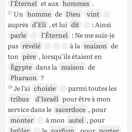
l’Éternel
et aux
hommes
.
Un
homme
de
Dieu
vint
27
auprès
d’Eli
, et lui
dit
: Ainsi
parle
l’Éternel
: Ne me suis-je
pas
révélé
à la
maison
de
ton
père
, lorsqu’ils étaient en
Égypte
dans la
maison
de
Pharaon
?
Je l’ai
choisie
parmi toutes les
28
tribus
d’Israël
pour être à mon
service dans le
sacerdoce
, pour
monter
à mon
autel
, pour
brûler
le
parfum
, pour
porter