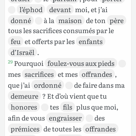
l’éphod
devant
moi, et j’ai
donné
à la
maison
de ton
père
tous les sacrifices consumés par le
feu
et offerts par les
enfants
d’Israël
.
Pourquoi
foulez-vous aux pieds
29
mes
sacrifices
et mes
offrandes
,
que j’ai
ordonné
de faire dans ma
demeure
? Et d’où vient que tu
honores
tes
fils
plus que moi,
afin de vous
engraisser
des
prémices
de toutes les
offrandes