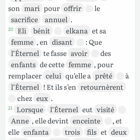
son
mari
pour
offrir
le
sacrifice
annuel
.
Eli
bénit
elkana
et sa
20
femme
, en
disant
: Que
l’Éternel
te fasse
avoir
des
enfants
de cette
femme
, pour
remplacer
celui
qu’elle a
prêté
à
l’Éternel
! Et ils s’en
retournèrent
chez
eux
.
Lorsque
l’Éternel
eut
visité
21
Anne
, elle devint
enceinte
, et
elle
enfanta
trois
fils
et
deux