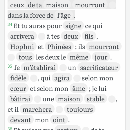
ceux
de ta
maison
mourront
dans la force de
l’âge
.
Et tu auras pour
signe
ce qui
34
arrivera
à tes
deux
fils
,
Hophni
et
Phinées
; ils
mourront
tous
les deux le
même
jour
.
Je
m’établirai
un
sacrificateur
35
fidèle
, qui
agira
selon mon
cœur
et selon mon
âme
; je lui
bâtirai
une
maison
stable
,
et il
marchera
toujours
devant
mon
oint
.
Et quiconque
restera
de ta
36