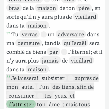
bras
de la
maison
de ton
père
, en
sorte qu’il n’y aura plus de
vieillard
dans ta
maison
.
Tu
verras
un
adversaire
dans
32
ma
demeure
, tandis
qu’Israël
sera
comblé de biens
par
l’Éternel ; et il
n’y aura plus
jamais
de
vieillard
dans ta
maison
.
Je laisserai
subsister
auprès de
33
mon
autel
l’un
des tiens, afin de
consumer
tes
yeux
et
d’attrister
ton
âme
; mais tous