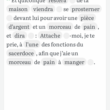
maison
viendra
se
prosterner
devant lui pour avoir une
pièce
d’argent
et un
morceau
de
pain
,
et
dira
:
Attache
-moi, je te
prie, à
l’une
des fonctions du
sacerdoce
, afin que j’aie un
morceau
de
pain
à
manger
.