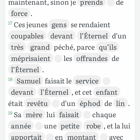
maintenant, sinon je
prends
de
force
.
Ces jeunes
gens
se rendaient
17
coupables
devant
l’Éternel
d’un
très
grand
péché, parce
qu’ils
méprisaient
les
offrandes
de
l’Éternel
.
Samuel
faisait le
service
18
devant
l’Éternel
, et cet
enfant
était
revêtu
d’un
éphod
de
lin
.
Sa
mère
lui
faisait
chaque
19
année
une
petite
robe
, et la lui
apportait
en
montant
avec