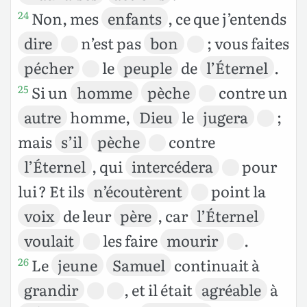
Non, mes
enfants
, ce que j’entends
24
dire
n’est pas
bon
; vous faites
pécher
le
peuple
de
l’Éternel
.
Si un
homme
pèche
contre un
25
autre
homme,
Dieu
le
jugera
;
mais
s’il
pèche
contre
l’Éternel
, qui
intercédera
pour
lui ? Et ils
n’écoutèrent
point la
voix
de leur
père
, car
l’Éternel
voulait
les faire
mourir
.
Le
jeune
Samuel
continuait à
26
grandir
, et il était
agréable
à