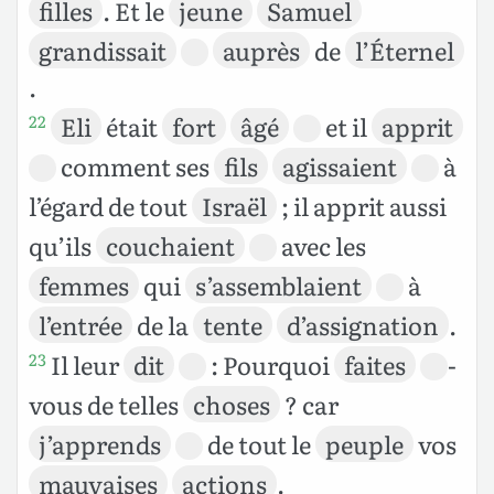
filles
. Et le
jeune
Samuel
grandissait
auprès
de
l’Éternel
.
Eli
était
fort
âgé
et il
apprit
22
comment ses
fils
agissaient
à
l’égard de tout
Israël
; il apprit aussi
qu’ils
couchaient
avec les
femmes
qui
s’assemblaient
à
l’entrée
de la
tente
d’assignation
.
Il leur
dit
: Pourquoi
faites
-
23
vous de telles
choses
? car
j’apprends
de tout le
peuple
vos
mauvaises
actions
.