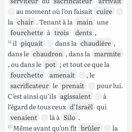
serviteur
du
sacrificateur
arrivait
au moment où l’on faisait
cuire
la
chair
. Tenant à la
main
une
fourchette
à
trois
dents
,
il
piquait
dans la
chaudière
,
14
dans le
chaudron
, dans la
marmite
, ou dans le
pot
; et tout ce que la
fourchette
amenait
, le
sacrificateur
le
prenait
pour lui.
C’est ainsi qu’ils
agissaient
à
l’égard de tous ceux
d’Israël
qui
venaient
là à
Silo
.
Même avant qu’on fît
brûler
la
15