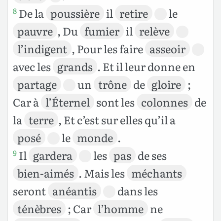
De la
poussière
il
retire
le
8
pauvre
, Du
fumier
il
relève
l’indigent
, Pour les faire
asseoir
avec les
grands
. Et il leur donne en
partage
un
trône
de
gloire
;
Car à
l’Éternel
sont les
colonnes
de
la
terre
, Et c’est sur elles qu’il a
posé
le
monde
.
Il
gardera
les
pas
de ses
9
bien-aimés
. Mais les
méchants
seront
anéantis
dans les
ténèbres
; Car
l’homme
ne