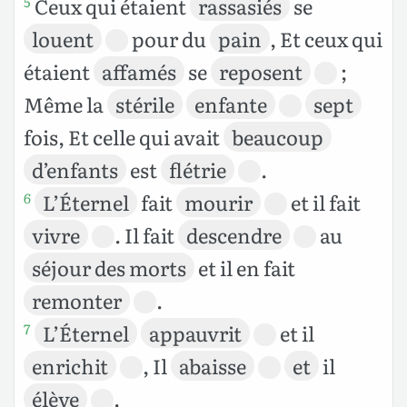
Ceux qui étaient
rassasiés
se
5
louent
pour du
pain
, Et ceux qui
étaient
affamés
se
reposent
;
Même la
stérile
enfante
sept
fois, Et celle qui avait
beaucoup
d’enfants
est
flétrie
.
L’Éternel
fait
mourir
et il fait
6
vivre
. Il fait
descendre
au
séjour des morts
et il en fait
remonter
.
L’Éternel
appauvrit
et il
7
enrichit
, Il
abaisse
et
il
élève
.