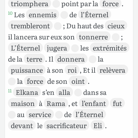
triomphera
point par la
force
.
Les
ennemis
de
l’Éternel
10
trembleront
; Du haut des
cieux
il lancera sur eux son
tonnerre
;
L’Éternel
jugera
les
extrémités
de la
terre
. Il
donnera
la
puissance
à son
roi
, Et il
relèvera
la
force
de son
oint
.
Elkana
s’en
alla
dans sa
11
maison
à
Rama
, et
l’enfant
fut
au
service
de
l’Éternel
devant
le
sacrificateur
Eli
.