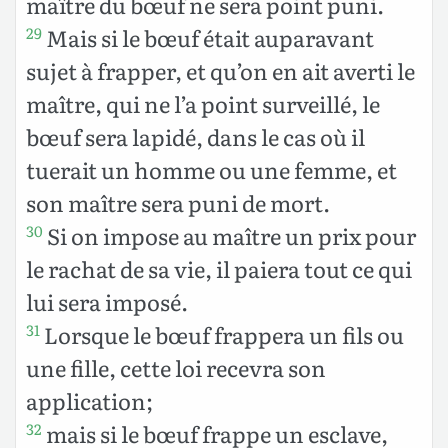
maître du bœuf ne sera point puni.
Mais si le bœuf était auparavant
29
sujet à frapper, et qu’on en ait averti le
maître, qui ne l’a point surveillé, le
bœuf sera lapidé, dans le cas où il
tuerait un homme ou une femme, et
son maître sera puni de mort.
Si on impose au maître un prix pour
30
le rachat de sa vie, il paiera tout ce qui
lui sera imposé.
Lorsque le bœuf frappera un fils ou
31
une fille, cette loi recevra son
application;
mais si le bœuf frappe un esclave,
32