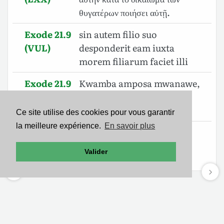
θυγατέρων ποιήσει αὐτῇ.
Exode 21.9
sin autem filio suo
(VUL)
desponderit eam iuxta
morem filiarum faciet illi
Exode 21.9
Kwamba amposa mwanawe,
(SWA)
atamtendea kama desturi
zipasazo binti zake.
Ce site utilise des cookies pour vous garantir
la meilleure expérience.
En savoir plus
Exode 21.9
וְאִם־לִבְנֹ֖ו יִֽיעָדֶ֑נָּה כְּמִשְׁפַּ֥ט הַבָּנֹ֖ות
(BHS)
יַעֲשֶׂה־לָּֽהּ׃
Valider
Mentions légales
-
Politique de confidentialité