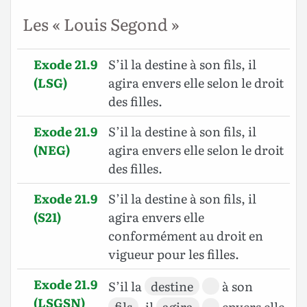
Les « Louis Segond »
Exode 21.9
S’il la destine à son fils, il
(LSG)
agira envers elle selon le droit
des filles.
Exode 21.9
S’il la destine à son fils, il
(NEG)
agira envers elle selon le droit
des filles.
Exode 21.9
S’il la destine à son fils, il
(S21)
agira envers elle
conformément au droit en
vigueur pour les filles.
Exode 21.9
S’il la
destine
à son
(LSGSN)
fils
, il
agira
envers elle