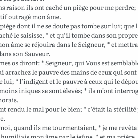
s raison ils ont caché un piège pour me perdre; *
tif outragé mon âme.
iège dont il ne se doute pas tombe sur lui; que l
caché le saisisse, * et qu’il tombe dans son propre 
n âme se réjouira dans le Seigneur, * et mettra
 dans son Sauveur.
es os diront: * Seigneur, qui Vous est semblabl
i arrachez le pauvre des mains de ceux qui sont
e lui; * l’indigent et le pauvre à ceux qui le dépo
moins iniques se sont élevés; * ils m’ont interrog
norais.
nt rendu le mal pour le bien; * c’était la stérilit
e.
oi, quand ils me tourmentaient, * je me revêta
J’humiliais mon âme par le jeûne, * et ma prière