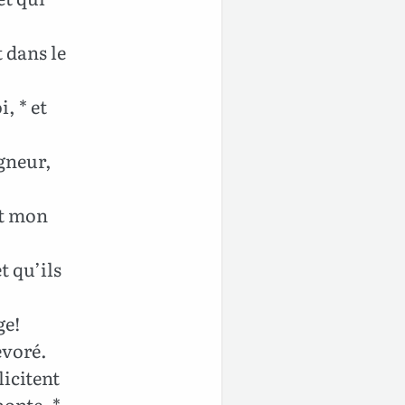
t dans le
, * et
igneur,
et mon
t qu’ils
ge!
évoré.
licitent
honte, *