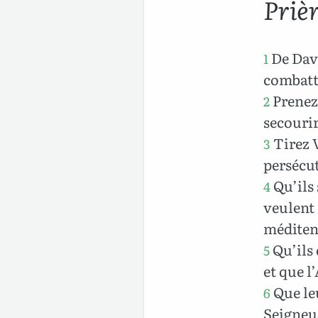
Priè
De Davi
1
combatt
Prenez 
2
secourir
Tirez V
3
persécut
Qu’ils 
4
veulent 
méditen
Qu’ils 
5
et que l
Que leu
6
Seigneu