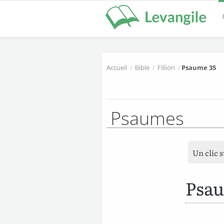
Accueil
/
Bible
/
Fillion
/
Psaume 35
Psaumes
Un clic 
Psa