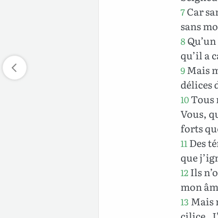
Car san
7
sans mo
Qu’un p
8
qu’il a 
Mais mo
9
délices
Tous m
10
Vous, qu
forts qu
Des té
11
que j’ig
Ils n’o
12
mon âm
Mais m
13
cilice. 