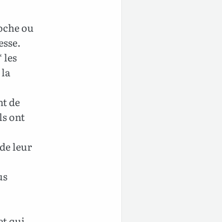
oche ou
esse.
 les
 la
nt de
ls ont
de leur
us
et qui