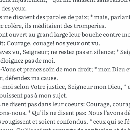
 des yeux.
s me disaient des paroles de paix; * mais, parlan
c colère, ils méditaient des tromperies.
 ont ouvert au grand large leur bouche contre moi
dit: Courage, couage! nos yeux ont vu.
vez vu, Seigneur; ne restez pas en silence; * Se
éloignez pas de moi.
-Vous et prenez soin de mon droit; * mon Dieu 
r, défendez ma cause.
moi selon Votre justice, Seigneur mon Dieu, * e
jouissent pas à mon sujet.
 ne disent pas dans leur coeurs: Courage, coura
ons-nous. * Qu’ils ne disent pas: Nous l’avons d
 rougissent et soient confondus, * ceux qui se fé
aux. Qu’ils soient couverts de confusion et de 