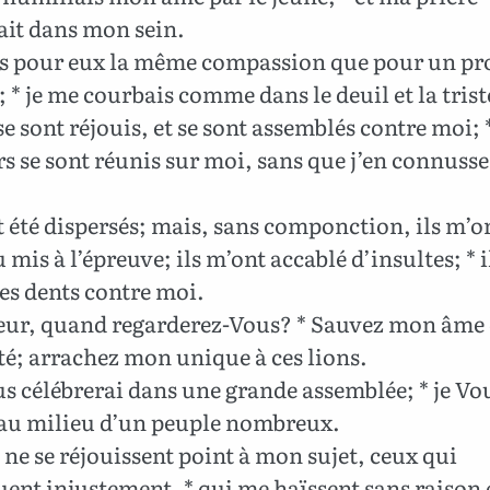
ait dans mon sein.
s pour eux la même compassion que pour un pr
; * je me courbais comme dans le deuil et la trist
 se sont réjouis, et se sont assemblés contre moi; *
 se sont réunis sur moi, sans que j’en connusse
t été dispersés; mais, sans componction, ils m’o
mis à l’épreuve; ils m’ont accablé d’insultes; * i
es dents contre moi.
ur, quand regarderez-Vous? * Sauvez mon âme 
é; arrachez mon unique à ces lions.
s célébrerai dans une grande assemblée; * je Vo
 au milieu d’un peuple nombreux.
 ne se réjouissent point à mon sujet, ceux qui
ent injustement, * qui me haïssent sans raison 