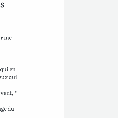
is
ur me
 qui en
ceux qui
vent, *
nge du