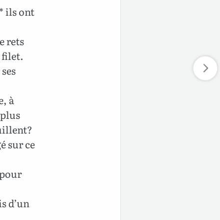
 ils ont
e rets
filet.
 ses
e, à
 plus
uillent?
é sur ce
é pour
is d’un