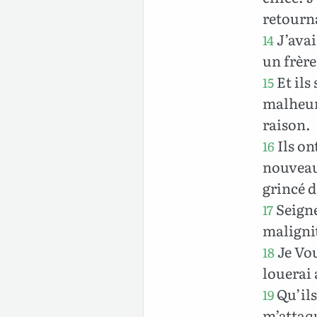
retourn
J’avai
14
un frère
Et ils
15
malheurs
raison.
Ils on
16
nouveau 
grincé d
Seigne
17
malignit
Je Vou
18
louerai
Qu’ils
19
m’attaqu