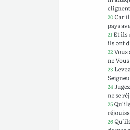
clignent
Car il
20
pays ave
Et ils
21
ils ont 
Vous a
22
ne Vous 
Levez
23
Seigneu
Jugez-
24
ne se ré
Qu’ils
25
réjouiss
Qu’ils
26
de mes m