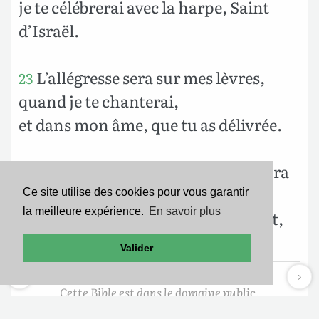
je te célébrerai avec la harpe, Saint
d’Israël.
L’allégresse sera sur mes lèvres,
23
quand je te chanterai,
et dans mon âme, que tu as délivrée.
Et ma langue chaque jour publiera
24
ta justice,
Ce site utilise des cookies pour vous garantir
la meilleure expérience.
En savoir plus
car ils seront confus et ils rougiront,
ceux qui cherchent ma perte.
Valider
Cette Bible est dans le domaine public.