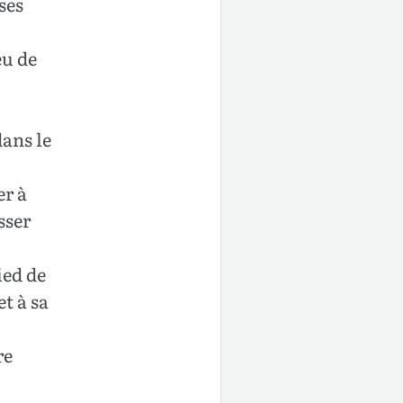
ses
eu de
dans le
er à
sser
ied de
et à sa
re