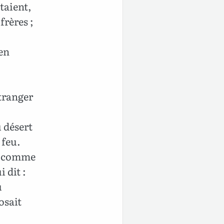
taient,
frères ;
 en
tranger
 désert
 feu.
et comme
 dit :
u
osait