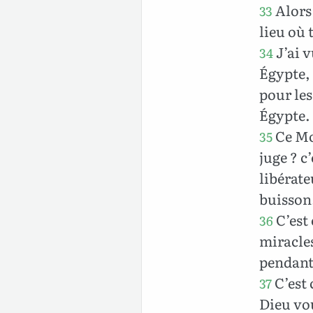
Alors 
33
lieu où 
J’ai v
34
Égypte, 
pour les
Égypte.
Ce Moï
35
juge ? c
libérate
buisson
C’est 
36
miracles
pendant
C’est 
37
Dieu vo