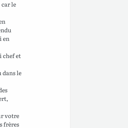
 car le
 en
cendu
i en
i chef et
u dans le
 des
ert,
ur votre
 frères