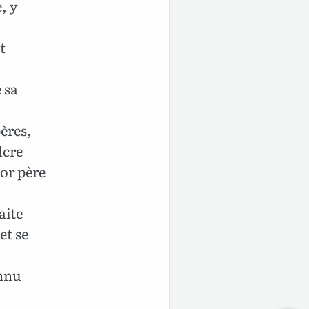
, y
t
 sa
ères,
lcre
mor père
aite
et se
onnu