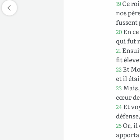
Ce roi
19
nos père
fussent 
En ce 
20
qui fut 
Ensuite
21
fit élev
Et Moï
22
et il ét
Mais, 
23
cœur de 
Et voy
24
défense,
Or, il
25
apportai