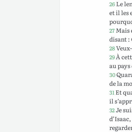
Le len
26
et il le
pourquoi
Mais c
27
disant :
Veux-
28
À cett
29
au pays 
Quaran
30
de la mo
Et qua
31
il s’app
Je sui
32
d’Isaac,
regarde