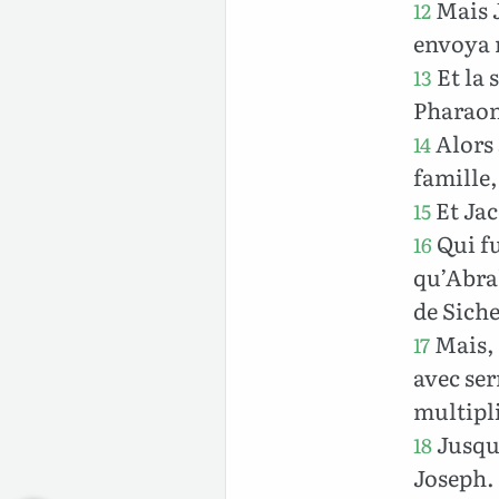
Mais J
12
envoya n
Et la 
13
Pharaon
Alors 
14
famille,
Et Jac
15
Qui fu
16
qu’Abrah
de Sich
Mais, 
17
avec ser
multipl
Jusqu’
18
Joseph.