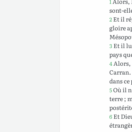
Alors, 
1
sont-ell
Et il r
2
gloire a
Mésopot
Et il l
3
pays que
Alors, 
4
Carran. 
dans ce
Où il 
5
terre ; 
postérit
Et Dieu
6
étrangèr