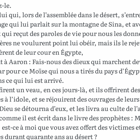
z-le.
lui qui, lors de l’assemblée dans le désert, s’entr
nge qui lui parlait sur la montagne de Sina, et a
t qui reçut des paroles de vie pour nous les donn
res ne voulurent point lui obéir, mais ils le reje
rent de leur cour en Égypte,
t à Aaron : Fais-nous des dieux qui marchent d
ar pour ce Moïse qui nous a tirés du pays d’Égyp
s ce qui lui est arrivé.
firent un veau, en ces jours-là, et ils offrirent de
es à l’idole, et se réjouirent des ouvrages de leur
ieu se détourna d’eux, et les livra au culte de l
 comme il est écrit dans le livre des prophètes : 
, est-ce à moi que vous avez offert des victimes e
es durant quarante ans au désert ?