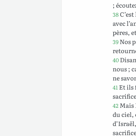
; écoute
C’est 
38
avec l’a
pères, e
Nos pè
39
retournè
Disan
40
nous ; c
ne savon
Et ils 
41
sacrific
Mais D
42
du ciel,
d’Israël
sacrific