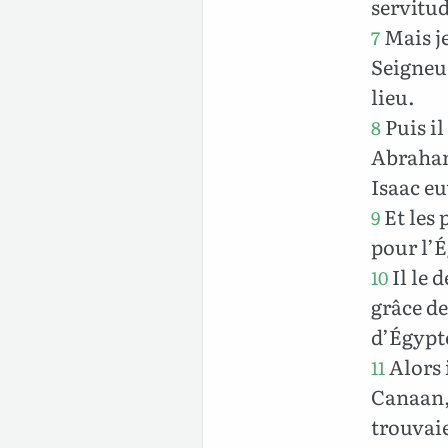
servitud
Mais je
7
Seigneur
lieu.
Puis il
8
Abraham 
Isaac eu
Et les 
9
pour l’É
Il le 
10
grâce de
d’Égypte
Alors 
11
Canaan, 
trouvaie