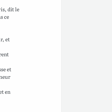
s, dit le
ns ce
r, et
rent
sse et
rneur
et en