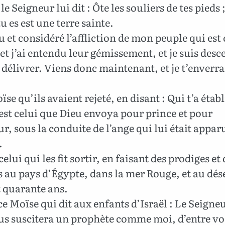
le Seigneur lui dit : Ôte les souliers de tes pieds ;
tu es est une terre sainte.
u et considéré l’affliction de mon peuple qui est
et j’ai entendu leur gémissement, et je suis des
 délivrer. Viens donc maintenant, et je t’enverra
se qu’ils avaient rejeté, en disant : Qui t’a établ
’est celui que Dieu envoya pour prince et pour
ur, sous la conduite de l’ange qui lui était appar
.
celui qui les fit sortir, en faisant des prodiges et
 au pays d’Égypte, dans la mer Rouge, et au dés
 quarante ans.
ce Moïse qui dit aux enfants d’Israël : Le Seigne
us suscitera un prophète comme moi, d’entre vos