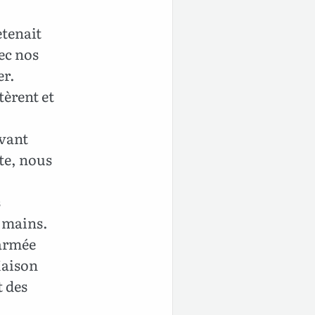
etenait
vec nos
er.
tèrent et
evant
te, nous
s
s mains.
’armée
Maison
t des