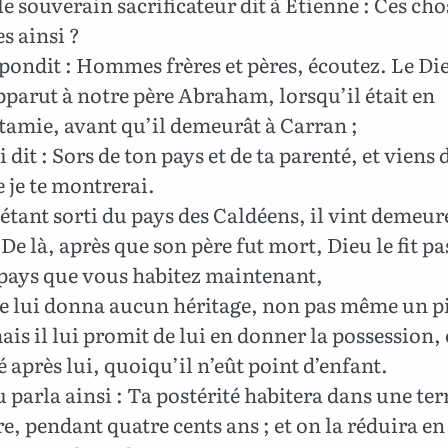
le souverain sacrificateur dit à Étienne : Ces cho
es ainsi ?
épondit : Hommes frères et pères, écoutez. Le Di
pparut à notre père Abraham, lorsqu’il était en
amie, avant qu’il demeurât à Carran ;
ui dit : Sors de ton pays et de ta parenté, et viens 
 je te montrerai.
étant sorti du pays des Caldéens, il vint demeur
De là, après que son père fut mort, Dieu le fit pa
 pays que vous habitez maintenant,
ne lui donna aucun héritage, non pas même un p
mais il lui promit de lui en donner la possession, 
é après lui, quoiqu’il n’eût point d’enfant.
 parla ainsi : Ta postérité habitera dans une ter
e, pendant quatre cents ans ; et on la réduira en