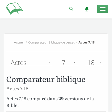
Men
Accueil
/
Comparateur Biblique de verset
/
Actes 7.18
Actes
7
18
Comparateur biblique
Actes 7.18
Actes 7.18 comparé dans
29
versions de la
Bible.