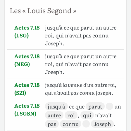
Les « Louis Segond »
Actes 7.18
jusqu’à ce que parut un autre
(LSG)
roi, qui n’avait pas connu
Joseph.
Actes 7.18
jusqu’à ce que parut un autre
(NEG)
roi, qui n’avait pas connu
Joseph.
Actes 7.18
jusqu’à la venue d’un autre roi,
(S21)
qui n’avait pas connu Joseph
.
Actes 7.18
jusqu’à
ce que
parut
un
(LSGSN)
autre
roi
,
qui
n’avait
pas
connu
Joseph
.