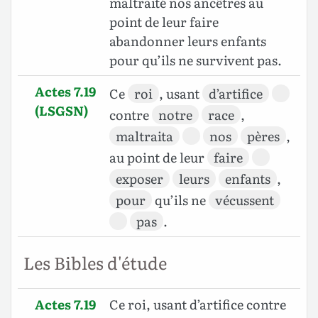
maltraité nos ancêtres au
point de leur faire
abandonner leurs enfants
pour qu’ils ne survivent pas.
Actes 7.19
Ce
roi
, usant
d’artifice
(LSGSN)
contre
notre
race
,
maltraita
nos
pères
,
au point de leur
faire
exposer
leurs
enfants
,
pour
qu’ils ne
vécussent
pas
.
Les Bibles d'étude
Actes 7.19
Ce roi, usant d’artifice contre