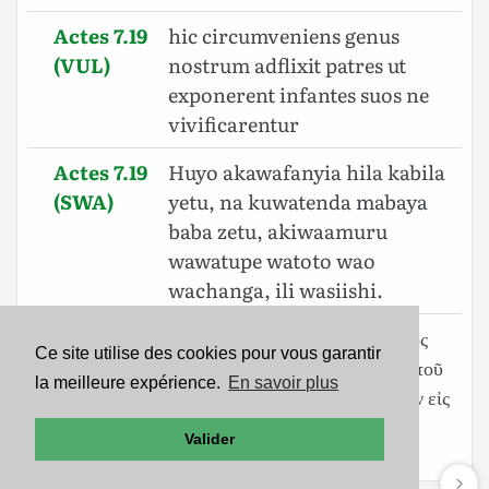
Actes 7.19
hic circumveniens genus
(VUL)
nostrum adflixit patres ut
exponerent infantes suos ne
vivificarentur
Actes 7.19
Huyo akawafanyia hila kabila
(SWA)
yetu, na kuwatenda mabaya
baba zetu, akiwaamuru
wawatupe watoto wao
wachanga, ili wasiishi.
Actes 7.19
οὗτος κατασοφισάμενος τὸ γένος
Ce site utilise des cookies pour vous garantir
(SBLGNT)
ἡμῶν ἐκάκωσεν τοὺς ⸀πατέρας τοῦ
la meilleure expérience.
En savoir plus
ποιεῖν ⸂τὰ βρέφη ἔκθετα⸃ αὐτῶν εἰς
τὸ μὴ ζῳογονεῖσθαι.
Valider