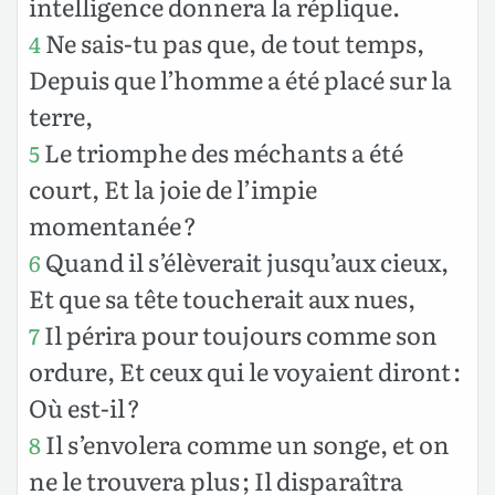
intelligence donnera la réplique.
Ne sais-tu pas que, de tout temps,
4
Depuis que l’homme a été placé sur la
terre,
Le triomphe des méchants a été
5
court, Et la joie de l’impie
momentanée ?
Quand il s’élèverait jusqu’aux cieux,
6
Et que sa tête toucherait aux nues,
Il périra pour toujours comme son
7
ordure, Et ceux qui le voyaient diront :
Où est-il ?
Il s’envolera comme un songe, et on
8
ne le trouvera plus ; Il disparaîtra