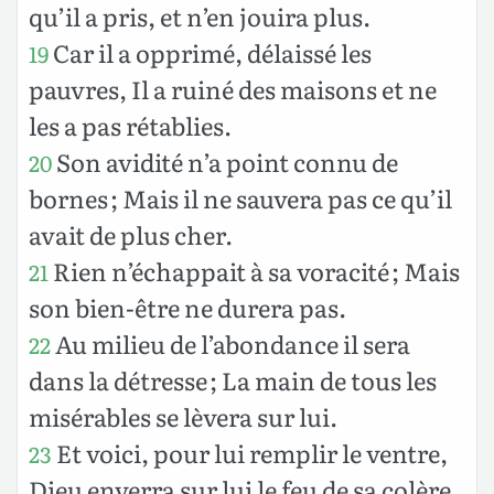
qu’il a pris, et n’en jouira plus.
Car il a opprimé, délaissé les
19
pauvres, Il a ruiné des maisons et ne
les a pas rétablies.
Son avidité n’a point connu de
20
bornes ; Mais il ne sauvera pas ce qu’il
avait de plus cher.
Rien n’échappait à sa voracité ; Mais
21
son bien-être ne durera pas.
Au milieu de l’abondance il sera
22
dans la détresse ; La main de tous les
misérables se lèvera sur lui.
Et voici, pour lui remplir le ventre,
23
Dieu enverra sur lui le feu de sa colère,