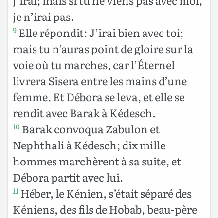
j’irai; mais si tu ne viens pas avec moi,
je n’irai pas.
Elle répondit: J’irai bien avec toi;
9
mais tu n’auras point de gloire sur la
voie où tu marches, car l’Éternel
livrera Sisera entre les mains d’une
femme. Et Débora se leva, et elle se
rendit avec Barak à Kédesch.
Barak convoqua Zabulon et
10
Nephthali à Kédesch; dix mille
hommes marchèrent à sa suite, et
Débora partit avec lui.
Héber, le Kénien, s’était séparé des
11
Kéniens, des fils de Hobab, beau-père