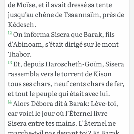
de Moïse, et il avait dressé sa tente
jusqu’au chêne de Tsaannaïm, près de
Kédesch.
On informa Sisera que Barak, fils
12
d’Abinoam, s’était dirigé sur le mont
Thabor.
Et, depuis Haroscheth-Goïm, Sisera
13
rassembla vers le torrent de Kison
tous ses chars, neuf cents chars de fer,
et tout le peuple qui était avec lui.
Alors Débora dit à Barak: Lève-toi,
14
car voici le jour où l’Éternel livre
Sisera entre tes mains. L’Éternel ne
marche-t-il pas devant toi? Et Barak