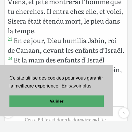
Viens, et je te montrerai l’homme que
tu cherches. Il entra chez elle, et voici,
Sisera était étendu mort, le pieu dans
la tempe.
En ce jour, Dieu humilia Jabin, roi
23
de Canaan, devant les enfants d’Israël.
Et la main des enfants d’Israël
24
s’appesantit de plus en plus sur Jabin,
roi de Canaan, jusqu’à ce qu’ils
Ce site utilise des cookies pour vous garantir
la meilleure expérience.
En savoir plus
eussent exterminé Jabin, roi de
Canaan.
Valider
Cette Bible est dans le domaine public.