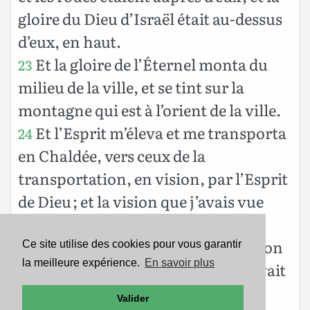
gloire du Dieu d’Israël était au-dessus
d’eux, en haut.
Et la gloire de l’Éternel monta du
23
milieu de la ville, et se tint sur la
montagne qui est à l’orient de la ville.
Et l’Esprit m’éleva et me transporta
24
en Chaldée, vers ceux de la
transportation, en vision, par l’Esprit
de Dieu ; et la vision que j’avais vue
monta d’auprès de moi.
Et je dis à ceux de la transportation
25
Ce site utilise des cookies pour vous garantir
la meilleure expérience.
En savoir plus
toutes les choses que l’Éternel m’avait
fait voir.
Valider