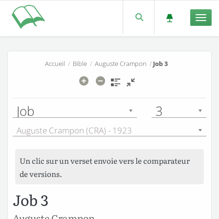
Men
Accueil
/
Bible
/
Auguste Crampon
/
Job 3
Job
3
Auguste Crampon (CRA) - 1923
Un clic sur un verset envoie vers le comparateur
de versions.
Job 3
Auguste Crampon