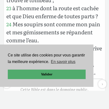
à l’homme dont la route est cachée
23
et que Dieu enferme de toutes parts ?
Mes soupirs sont comme mon pain
24
et mes gémissements se répandent
comme l’eau.
Ce que je crains, c’est ce qui m’arrive
25
; ce que je redoute fond sur moi.
Ce site utilise des cookies pour vous garantir
la meilleure expérience.
En savoir plus
Plus de tranquillité, plus de paix,
26
plus de repos, et le trouble m’a saisi.
Valider
Cette Bible est dans le domaine public.
Mentions légales
-
Politique de confidentialité