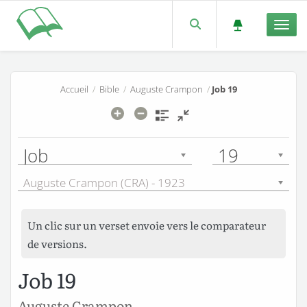
Men
Accueil
/
Bible
/
Auguste Crampon
/
Job 19
Job
19
Auguste Crampon (CRA) - 1923
Un clic sur un verset envoie vers le comparateur
de versions.
Job 19
Auguste Crampon