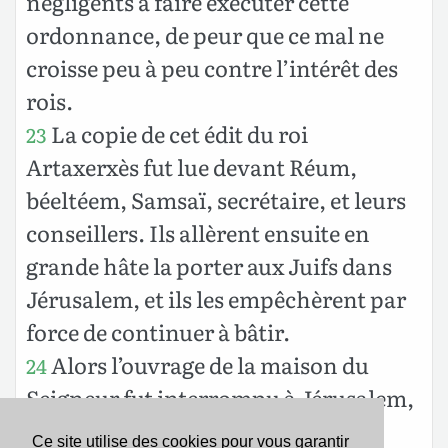
négligents à faire exécuter cette
ordonnance, de peur que ce mal ne
croisse peu à peu contre l’intérêt des
rois.
La copie de cet édit du roi
23
Artaxerxès fut lue devant Réum,
béeltéem, Samsaï, secrétaire, et leurs
conseillers. Ils allèrent ensuite en
grande hâte la porter aux Juifs dans
Jérusalem, et ils les empêchèrent par
force de continuer à bâtir.
Alors l’ouvrage de la maison du
24
Seigneur fut interrompu à Jérusalem,
et on n’y travailla point jusqu’à la
Ce site utilise des cookies pour vous garantir