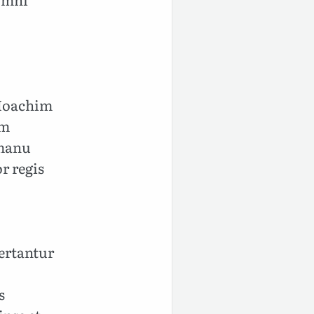
s Ioachim
um
 manu
r regis
ertantur
s