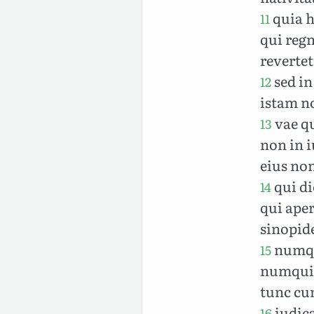
quia h
11
qui regn
reverte
sed in
12
istam n
vae qu
13
non in 
eius non
qui di
14
qui aper
sinopid
numqui
15
numquid 
tunc cum
iudic
16