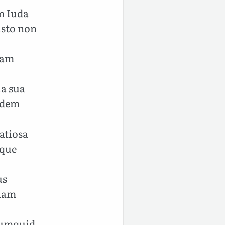
m Iuda
 isto non
ram
la sua
edem
atiosa
tque
us
tiam
numquid