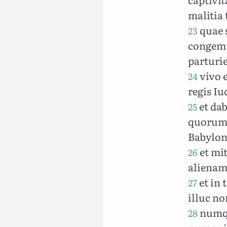
malitia 
quae s
23
congemu
parturie
vivo e
24
regis I
et da
25
quorum 
Babylon
et mi
26
alienam
et in
27
illuc no
numqui
28