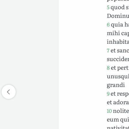
quod si
5
Dominus
quia h
6
mihi ca
inhabita
et sanc
7
succide
et pert
8
unusqui
grandi
et res
9
et adora
nolite
10
eum qui 
nativita