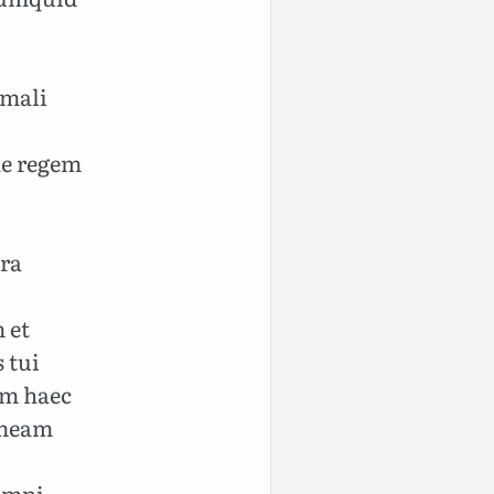
 mali
ae regem
tra
 et
 tui
am haec
 meam
 omni