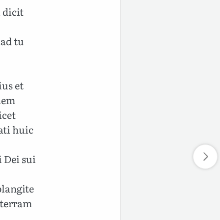
 dicit
ad tu
ius et
gnem
icet
ti huic
 Dei sui
plangite
 terram