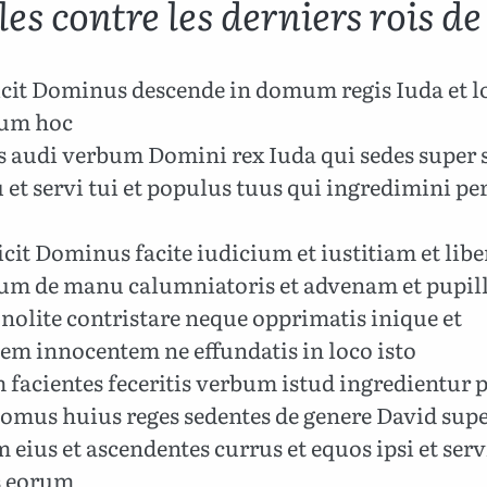
es contre les derniers rois de
cit Dominus descende in domum regis Iuda et l
bum hoc
es audi verbum Domini rex Iuda qui sedes super
 et servi tui et populus tuus qui ingredimini pe
cit Dominus facite iudicium et iustitiam et libe
um de manu calumniatoris et advenam et pupil
nolite contristare neque opprimatis inique et
em innocentem ne effundatis in loco isto
 facientes feceritis verbum istud ingredientur 
domus huius reges sedentes de genere David sup
eius et ascendentes currus et equos ipsi et serv
s eorum