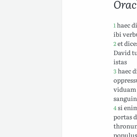
Oracl
haec di
1
ibi ver
et dic
2
David tu
istas
haec di
3
oppress
viduam 
sanguin
si enim
4
portas 
thronum 
populu