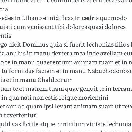
tua
edes in Libano et nidificas in cedris quomodo
isti cum venissent tibi dolores quasi dolores
ntis
go dicit Dominus quia si fuerit Iechonias filiu
uda anulus in manu dextera mea inde avellam e
bo te in manu quaerentium animam tuam et in
tu formidas faciem et in manu Nabuchodonoso
is et in manu Chaldeorum
ttam te et matrem tuam quae genuit te in terram
 in qua nati non estis ibique moriemini
 terram ad quam ipsi levant animam suam ut rev
n revertentur
d vas fictile atque contritum vir iste Iechonia