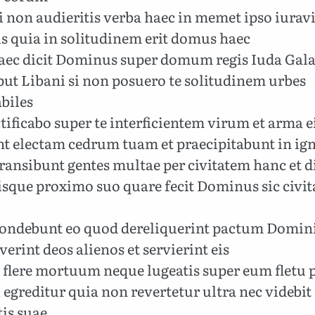
 non audieritis verba haec in memet ipso iuravi
 quia in solitudinem erit domus haec
aec dicit Dominus super domum regis Iuda Gala
put Libani si non posuero te solitudinem urbes
biles
tificabo super te interficientem virum et arma e
nt electam cedrum tuam et praecipitabunt in i
ransibunt gentes multae per civitatem hanc et d
sque proximo suo quare fecit Dominus sic civita
pondebunt eo quod dereliquerint pactum Domini
verint deos alienos et servierint eis
 flere mortuum neque lugeatis super eum fletu 
egreditur quia non revertetur ultra nec videbit
tis suae