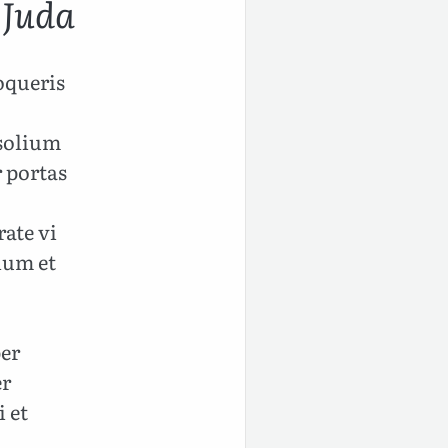
 Juda
oqueris
 solium
r portas
rate vi
lum et
per
er
i et