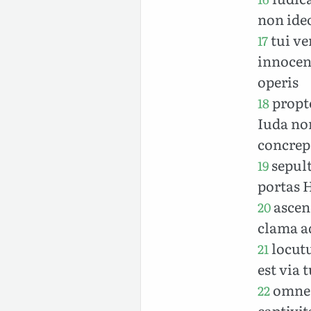
non ide
tui ve
17
innocen
operis
propte
18
Iuda non
concrepa
sepult
19
portas 
ascen
20
clama a
locutu
21
est via
omnes 
22
captivit