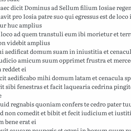
aec dicit Dominus ad Sellum filium Iosiae rege
avit pro Iosia patre suo qui egressus est de loco
tur huc amplius
 loco ad quem transtuli eum ibi morietur et ter
on videbit amplius
i aedificat domum suam in iniustitia et cenacu
iudicio amicum suum opprimet frustra et merc
 reddet ei
cit aedificabo mihi domum latam et cenacula sp
it sibi fenestras et facit laquearia cedrina pingi
e
d regnabis quoniam confers te cedro pater tu
non comedit et bibit et fecit iudicium et iusti
 bene erat ei
avit causam pauperis et egeni in bonum suum 