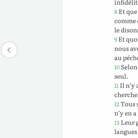
infidél
Et que 
8
comme q
le dison
Et quo
9
nous avo
au péch
Selon 
10
seul.
Il n’y 
11
cherche
Tous s
12
n’y en a
Leur g
13
langues 