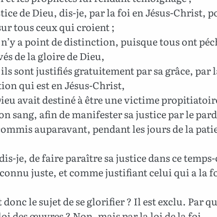
tice de Dieu, dis-je, par la foi en Jésus-Christ, 
sur tous ceux qui croient ;
 n’y a point de distinction, puisque tous ont péc
vés de la gloire de Dieu,
ils sont justifiés gratuitement par sa grâce, par 
on qui est en Jésus-Christ,
eu avait destiné à être une victime propitiatoire
son sang, afin de manifester sa justice par le par
ommis auparavant, pendant les jours de la pati
dis-je, de faire paraître sa justice dans ce temps-c
econnu juste, et comme justifiant celui qui a la f
 donc le sujet de se glorifier ? Il est exclu. Par qu
 loi des œuvres ? Non, mais par la loi de la foi.