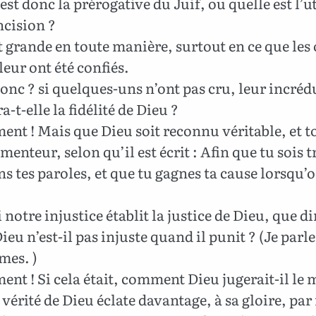
est donc la prérogative du Juif, ou quelle est l’ut
ncision ?
t grande en toute manière, surtout en ce que les 
leur ont été confiés.
nc ? si quelques-uns n’ont pas cru, leur incréd
a-t-elle la fidélité de Dieu ?
nt ! Mais que Dieu soit reconnu véritable, et t
nteur, selon qu’il est écrit : Afin que tu sois 
ns tes paroles, et que tu gagnes ta cause lorsqu’o
 notre injustice établit la justice de Dieu, que d
ieu n’est-il pas injuste quand il punit ? (Je par
mes. )
nt ! Si cela était, comment Dieu jugerait-il le
a vérité de Dieu éclate davantage, à sa gloire, pa