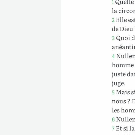
Quelle 
1
la circo
Elle es
2
de Dieu 
Quoi do
3
anéantir
Nulleme
4
homme me
juste da
juge.
Mais si
5
nous ? D
les hom
Nulleme
6
Et si l
7