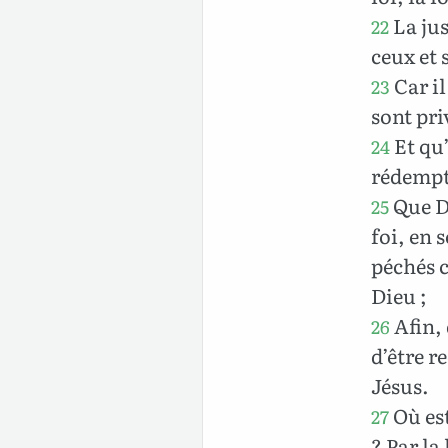
La jus
22
ceux et 
Car il
23
sont pri
Et qu’
24
rédempti
Que Di
25
foi, en 
péchés c
Dieu ;
Afin, 
26
d’être r
Jésus.
Où est
27
? Par la