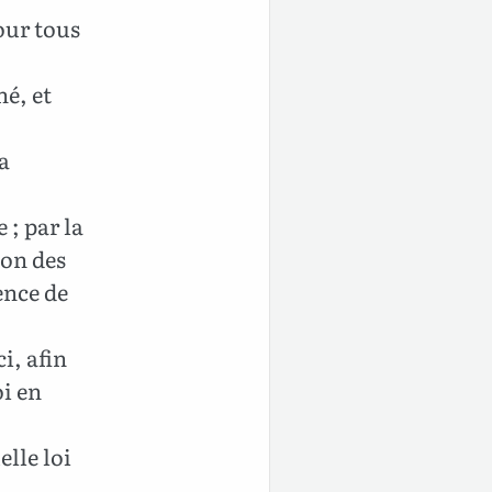
pour tous
hé, et
la
 ; par la
don des
ence de
i, afin
oi en
elle loi