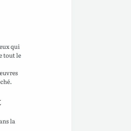
.
ceux qui
e tout le
 œuvres
éché.
t
ans la