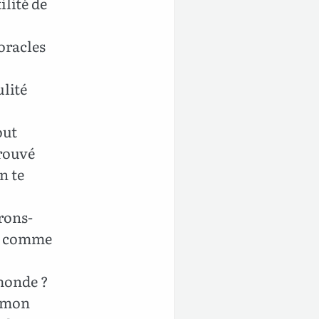
ilité de
oracles
ulité
out
trouvé
n te
irons-
le comme
 monde ?
r mon