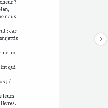
cheur ?
bien,
ue nous
t ; car
ssujettis
 même un
oint qui
s ; il
e leurs
 lèvres.