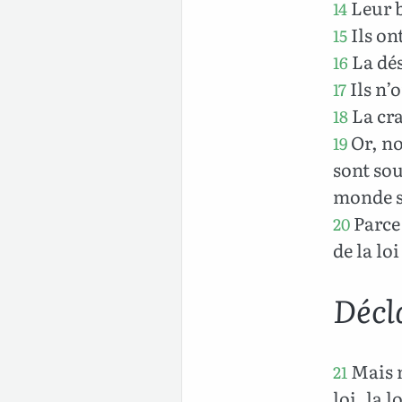
Leur b
14
Ils on
15
La dés
16
Ils n’
17
La cra
18
Or, no
19
sont sou
monde s
Parce 
20
de la lo
Décla
Mais m
21
loi, la 