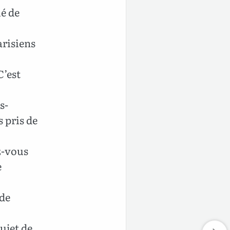
ié de
arisiens
C’est
s-
s pris de
z-vous
e
 de
ujet de