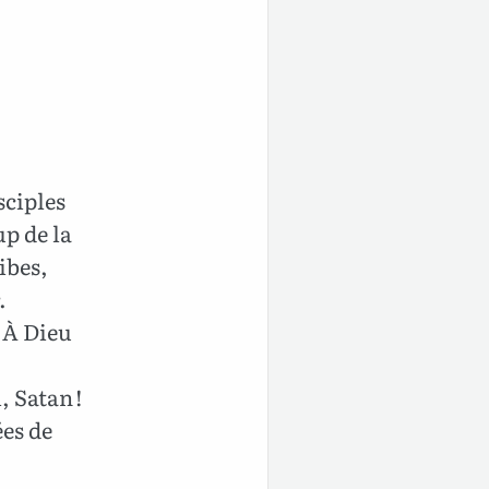
sciples
up de la
ibes,
.
: À Dieu
, Satan !
ées de