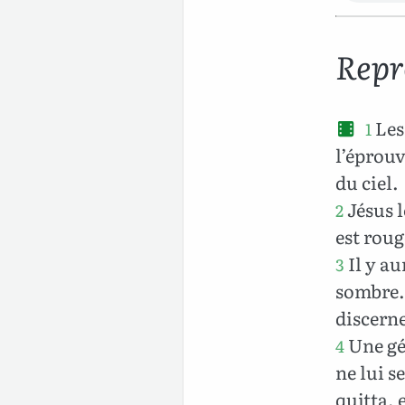
Repr
Les
1
l’éprouv
du ciel.
Jésus le
2
est rouge
Il y au
3
sombre. 
discerne
Une gé
4
ne lui s
quitta, e