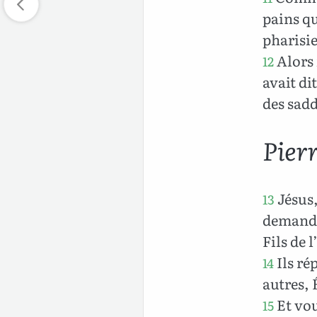
pains qu
pharisie
Alors 
12
avait di
des sad
Pier
Jésus,
13
demanda 
Fils de 
Ils ré
14
autres, 
Et vous
15