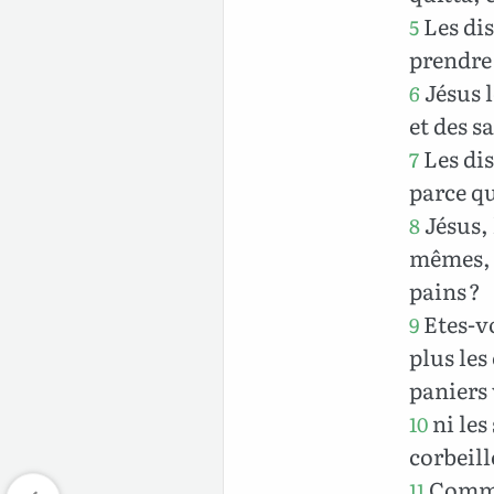
Les dis
5
prendre 
Jésus l
6
et des s
Les dis
7
parce qu
Jésus, 
8
mêmes, g
pains ?
Etes-vo
9
plus les
paniers
ni les
10
corbeill
Commen
11