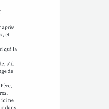
e
r après
x, et
i qui la
e, s’il
nge de
 Père,
res.
 ici ne
nir dans