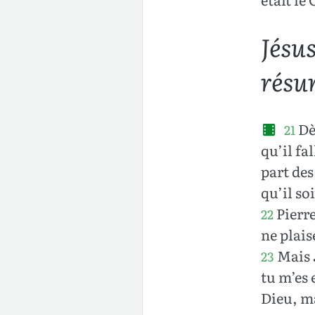
Jésu
résu
Dè
21
qu’il fa
part des
qu’il so
Pierre
22
ne plais
Mais J
23
tu m’es 
Dieu, m