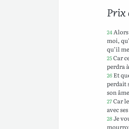
Prix 
Alors 
24
moi, qu’
qu’il me
Car ce
25
perdra à
Et que
26
perdait
son âme
Car le
27
avec ses
Je vou
28
mourront