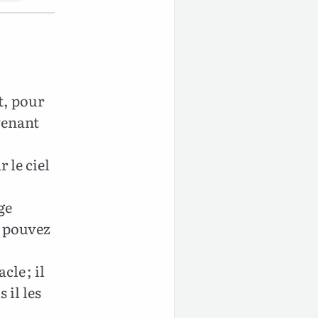
t, pour
venant
r le ciel
ge
e pouvez
le ; il
 il les