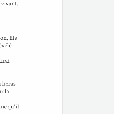
 vivant.
on, fils
révélé
tirai
 lieras
ur la
ne qu’il