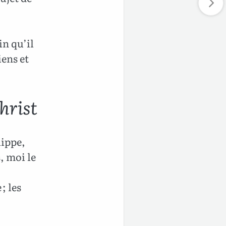
in qu’il
iens et
hrist
lippe,
, moi le
; les