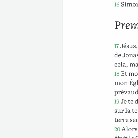
Simon 
16
Prem
Jésus,
17
de Jonas
cela, ma
Et moi,
18
mon Égli
prévaudr
Je te 
19
sur la te
terre se
Alors 
20
était le 