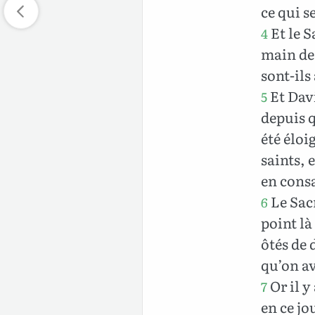
ce qui s
Et le S
4
main de
sont-il
Et Davi
5
depuis q
été éloi
saints, 
en consa
Le Sacr
6
point là
ôtés de 
qu’on av
Or il y
7
en ce jo