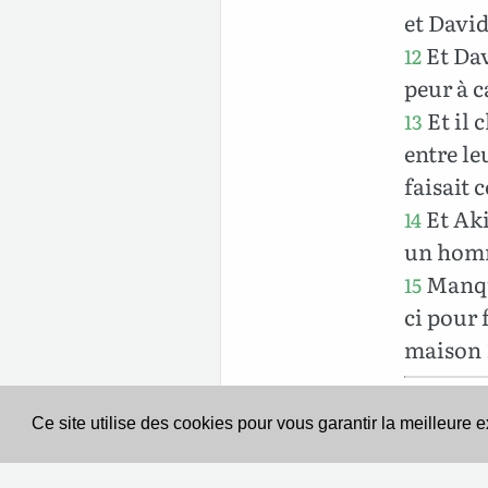
et David
Et Dav
12
peur à c
Et il 
13
entre le
faisait 
Et Aki
14
un homm
Manqu
15
ci pour 
maison 
Ce site utilise des cookies pour vous garantir la meilleure 