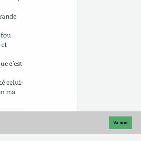
grande
 fou
 et
ue c’est
é celui-
 en ma
Valider