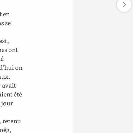
t en
s se
est,
mes ont
té
d’hui on
aux.
y avait
aient été
 jour
, retenu
Doëg,