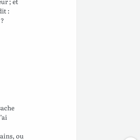
ur ; et
it :
 ?
sache
’ai
ains, ou