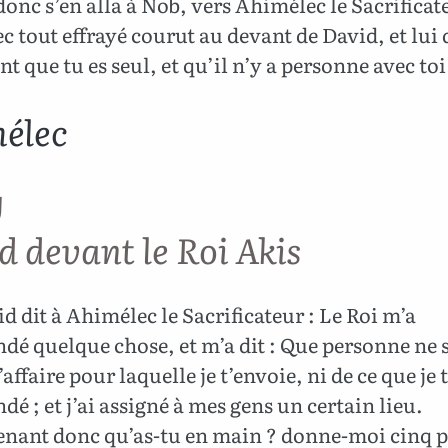
onc s’en alla à Nob, vers Ahimélec le Sacrificate
 tout effrayé courut au devant de David, et lui d
nt que tu es seul, et qu’il n’y a personne avec toi
élec
g
d devant le Roi Akis
d dit à Ahimélec le Sacrificateur : Le Roi m’a
é quelque chose, et m’a dit : Que personne ne 
’affaire pour laquelle je t’envoie, ni de ce que je t
 ; et j’ai assigné à mes gens un certain lieu.
nant donc qu’as-tu en main ? donne-moi cinq p