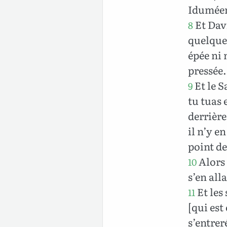
Iduméen 
Et Davi
8
quelque 
épée ni 
pressée.
Et le S
9
tu tuas 
derrière
il n’y en
point de
Alors 
10
s’en all
Et les 
11
[qui est
s’entrer