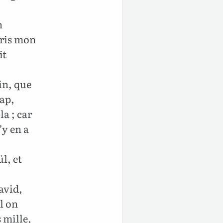
n
pris mon
it
tin, que
rap,
la ; car
’y en a
l, et
David,
l on
 mille,