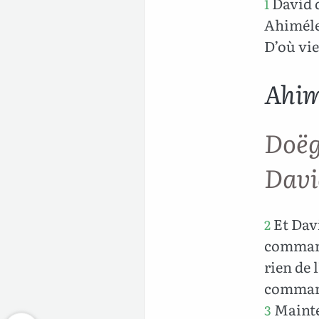
David d
1
Ahimélec
D’où vie
Ahim
Doë
Davi
Et Davi
2
command
rien de l
commandé
Mainte
3