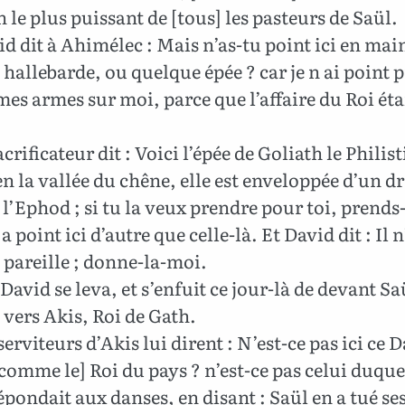
le plus puissant de [tous] les pasteurs de Saül.
d dit à Ahimélec : Mais n’as-tu point ici en mai
hallebarde, ou quelque épée ? car je n ai point 
mes armes sur moi, parce que l’affaire du Roi éta
acrificateur dit : Voici l’épée de Goliath le Philis
en la vallée du chêne, elle est enveloppée d’un d
 l’Ephod ; si tu la veux prendre pour toi, prends-
 a point ici d’autre que celle-là. Et David dit : Il n
 pareille ; donne-la-moi.
David se leva, et s’enfuit ce jour-là de devant Saü
a vers Akis, Roi de Gath.
serviteurs d’Akis lui dirent : N’est-ce pas ici ce 
 comme le] Roi du pays ? n’est-ce pas celui duque
épondait aux danses, en disant : Saül en a tué ses