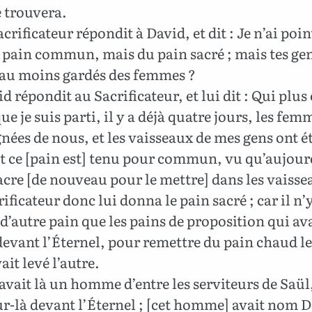
e trouvera.
acrificateur répondit à David, et dit : Je n’ai poin
 pain commun, mais du pain sacré ; mais tes gen
s au moins gardés des femmes ?
d répondit au Sacrificateur, et lui dit : Qui plus 
ue je suis parti, il y a déjà quatre jours, les fem
gnées de nous, et les vaisseaux de mes gens ont é
et ce [pain est] tenu pour commun, vu qu’aujour
cre [de nouveau pour le mettre] dans les vaisse
ificateur donc lui donna le pain sacré ; car il n’
 d’autre pain que les pains de proposition qui av
devant l’Éternel, pour remettre du pain chaud le
ait levé l’autre.
 avait là un homme d’entre les serviteurs de Saül
ur-là devant l’Éternel ; [cet homme] avait nom 