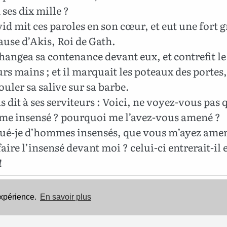
 ses dix mille ?
id mit ces paroles en son cœur, et eut une fort 
ause d’Akis, Roi de Gath.
changea sa contenance devant eux, et contrefit le
urs mains ; et il marquait les poteaux des portes,
couler sa salive sur sa barbe.
s dit à ses serviteurs : Voici, ne voyez-vous pas q
e insensé ? pourquoi me l’avez-vous amené ?
é-je d’hommes insensés, que vous m’ayez amen
faire l’insensé devant moi ? celui-ci entrerait-il
!
Cette Bible est dans le domaine public.
expérience.
En savoir plus