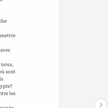
nthe
 mettre
 avec
c nous,
où sont
ls
gypte?
tre les
 que tu