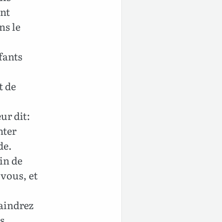
ent
ns le
fants
t de
ur dit:
nter
de.
in de
 vous, et
raindrez
s