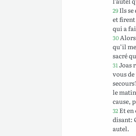
l’autel q
Ils se
29
et firen
qui a fai
Alors 
30
qu’il me
sacré qu
Joas r
31
vous de 
secours
le matin
cause, p
Et en 
32
disant: 
autel.