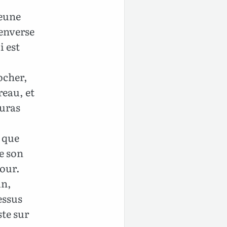
jeune
Renverse
i est
ocher,
reau, et
auras
e que
e son
jour.
in,
dessus
ste sur