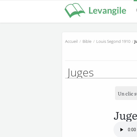
Accueil
/
Bible
/
Louis Segond 1910
/
J
Juges
Un clic 
Juge