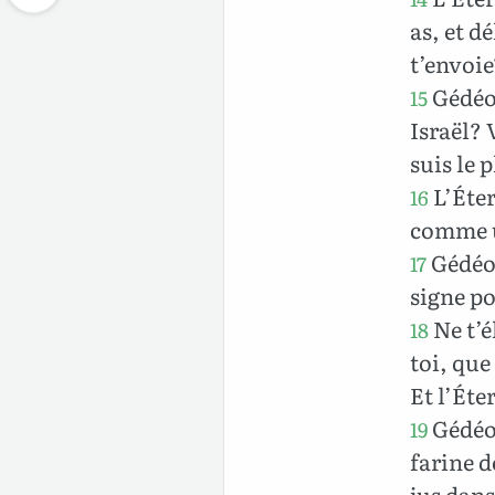
as, et d
t’envoie
Gédéon
15
Israël? 
suis le 
L’Éter
16
comme 
Gédéon
17
signe po
Ne t’é
18
toi, que
Et l’Éte
Gédéon
19
farine d
jus dans