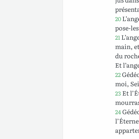
présent
L’ange
20
pose-les 
L’ange
21
main, et
du roche
Et l’ang
Gédéon
22
moi, Sei
Et l’É
23
mourras
Gédéon
24
l’Éterne
apparten