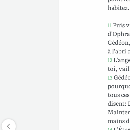
habitez.
Puis vi
11
d’Ophra,
Gédéon, 
à l’abri
L’ange
12
toi, vai
Gédéon
13
pourquoi
tous ces
disent: 
Maintena
mains d
L’Éter
14