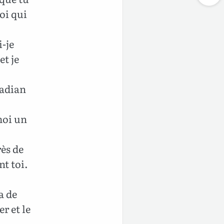
oi qui
-je
et je
Madian
moi un
rès de
nt toi.
a de
r et le