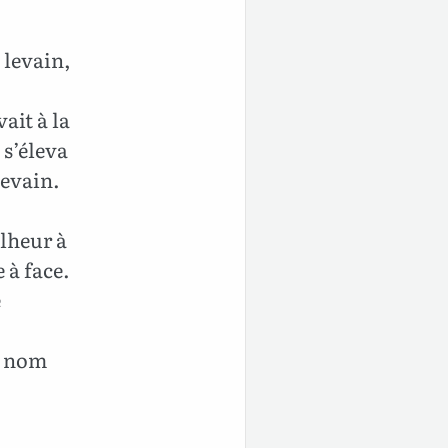
 levain,
ait à la
 s’éleva
levain.
alheur à
 à face.
e
ur nom