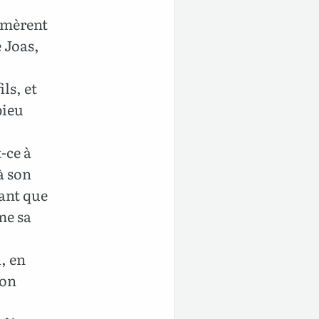
ormèrent
e Joas,
ils, et
pieu
-ce à
à son
ant que
me sa
, en
son