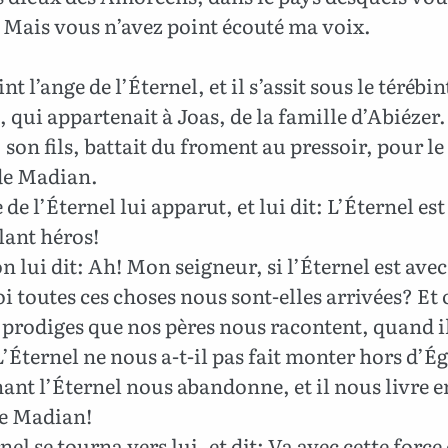
 Mais vous n’avez point écouté ma voix.
nt l’ange de l’Éternel, et il s’assit sous le térébi
 qui appartenait à Joas, de la famille d’Abiézer.
son fils, battait du froment au pressoir, pour le
 de Madian.
 de l’Éternel lui apparut, et lui dit: L’Éternel est
llant héros!
 lui dit: Ah! Mon seigneur, si l’Éternel est ave
 toutes ces choses nous sont-elles arrivées? Et 
 prodiges que nos pères nous racontent, quand i
L’Éternel ne nous a-t-il pas fait monter hors d’É
nt l’Éternel nous abandonne, et il nous livre en
e Madian!
nel se tourna vers lui, et dit: Va avec cette force