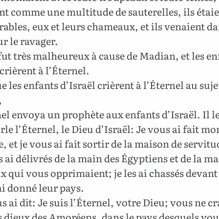
nt comme une multitude de sauterelles, ils étai
bles, eux et leurs chameaux, et ils venaient da
r le ravager.
fut très malheureux à cause de Madian, et les en
 crièrent à l’Éternel.
 les enfants d’Israël crièrent à l’Éternel au suje
,
el envoya un prophète aux enfants d’Israël. Il le
rle l’Éternel, le Dieu d’Israël: Je vous ai fait mo
, et je vous ai fait sortir de la maison de servitu
 ai délivrés de la main des Égyptiens et de la ma
x qui vous opprimaient; je les ai chassés devant
ai donné leur pays.
s ai dit: Je suis l’Éternel, votre Dieu; vous ne c
s dieux des Amoréens, dans le pays desquels vou