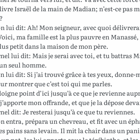
élivre Israël de la main de Madian; n’est-ce pas m
?
 lui dit: Ah! Mon seigneur, avec quoi délivrerai
Voici, ma famille est la plus pauvre en Manassé, 
plus petit dans la maison de mon père.
nel lui dit: Mais je serai avec toi, et tu battras 
un seul homme.
 lui dit: Si j’ai trouvé grâce à tes yeux, donne-
ur montrer que c’est toi qui me parles.
loigne point d’ici jusqu’à ce que je revienne aup
 j’apporte mon offrande, et que je la dépose deva
rnel dit: Je resterai jusqu’à ce que tu reviennes.
 entra, prépara un chevreau, et fit avec un éph
es pains sans levain. Il mit la chair dans un panie
 un pot, les lui apporta sous le térébinthe, et les