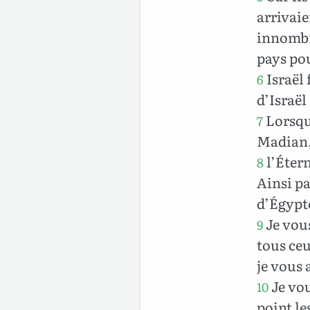
arrivaie
innombra
pays pou
Israël 
6
d’Israël
Lorsque
7
Madian
l’Étern
8
Ainsi pa
d’Égypte
Je vous
9
tous ceu
je vous 
Je vou
10
point le