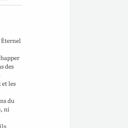
l’Éternel
chapper
ns des
.
et les
ons du
, ni
ils