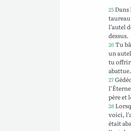
Dans l
25
taureau 
l’autel d
dessus.
Tu bât
26
un autel
tu offri
abattue
Gédéon
27
l’Éterne
père et l
Lorsqu
28
voici, l
était ab