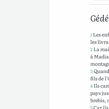
Gédé
Les enfa
1
les livr
La mai
2
à Madian
montagne
Quand 
3
fils de 
Ils cam
4
pays jus
brebis, 
Car ils
5