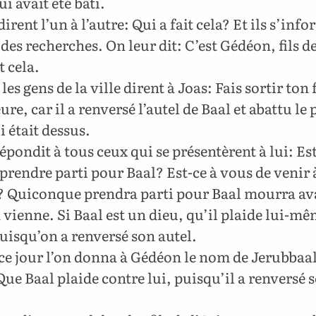
ui avait été bâti.
 dirent l’un à l’autre: Qui a fait cela? Et ils s’inf
t des recherches. On leur dit: C’est Gédéon, fils d
t cela.
les gens de la ville dirent à Joas: Fais sortir ton f
ure, car il a renversé l’autel de Baal et abattu le 
i était dessus.
épondit à tous ceux qui se présentèrent à lui: Est
prendre parti pour Baal? Est-ce à vous de venir 
? Quiconque prendra parti pour Baal mourra av
 vienne. Si Baal est un dieu, qu’il plaide lui-mê
uisqu’on a renversé son autel.
ce jour l’on donna à Gédéon le nom de Jerubbaal
Que Baal plaide contre lui, puisqu’il a renversé 