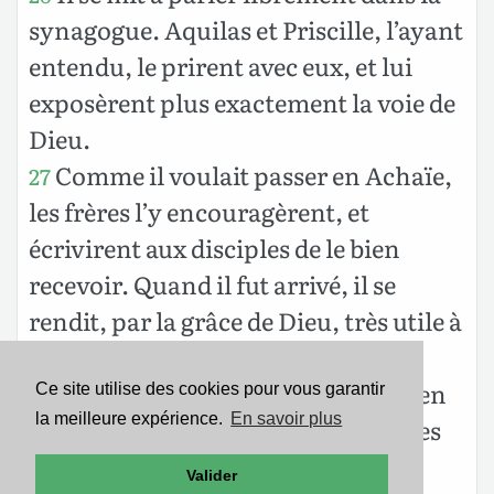
synagogue. Aquilas et Priscille, l’ayant
entendu, le prirent avec eux, et lui
exposèrent plus exactement la voie de
Dieu.
Comme il voulait passer en Achaïe,
27
les frères l’y encouragèrent, et
écrivirent aux disciples de le bien
recevoir. Quand il fut arrivé, il se
rendit, par la grâce de Dieu, très utile à
ceux qui avaient cru;
Car il réfutait vivement les Juifs en
28
Ce site utilise des cookies pour vous garantir
la meilleure expérience.
En savoir plus
public, démontrant par les Écritures
que Jésus est le Christ.
Valider