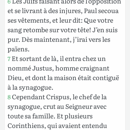
Les Juifs faisant alors de l’opposition
6
et se livrant à des injures, Paul secoua
ses vêtements, et leur dit: Que votre
sang retombe sur votre tête! J’en suis
pur. Dès maintenant, j’irai vers les
païens.
Et sortant de là, il entra chez un
7
nommé Justus, homme craignant
Dieu, et dont la maison était contiguë
à la synagogue.
Cependant Crispus, le chef de la
8
synagogue, crut au Seigneur avec
toute sa famille. Et plusieurs
Corinthiens, qui avaient entendu