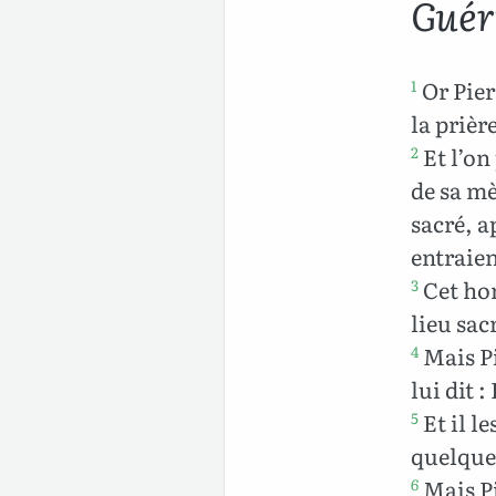
Guér
Or Pier
1
la prièr
Et l’on
2
de sa mè
sacré, a
entraien
Cet hom
3
lieu sac
Mais Pi
4
lui dit 
Et il l
5
quelque
Mais Pie
6