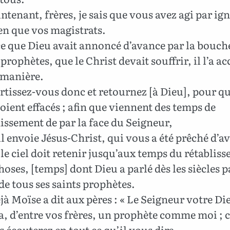
ntenant, frères, je sais que vous avez agi par ig
en que vos magistrats.
e que Dieu avait annoncé d’avance par la bouch
 prophètes, que le Christ devait souffrir, il l’a a
 manière.
tissez-vous donc et retournez [à Dieu], pour q
oient effacés ; afin que viennent des temps de
issement de par la face du Seigneur,
il envoie Jésus-Christ, qui vous a été prêché d’a
 le ciel doit retenir jusqu’aux temps du rétablis
hoses, [temps] dont Dieu a parlé dès les siècles p
e tous ses saints prophètes.
jà Moïse a dit aux pères : « Le Seigneur votre Di
a, d’entre vos frères, un prophète comme moi ; c’
 écouterez en tout ce qu’il vous dira,