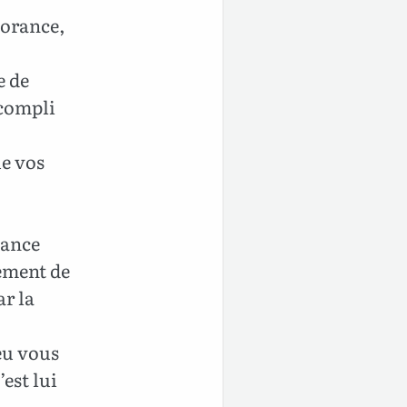
norance,
e de
ccompli
ue vos
vance
sement de
ar la
eu vous
est lui