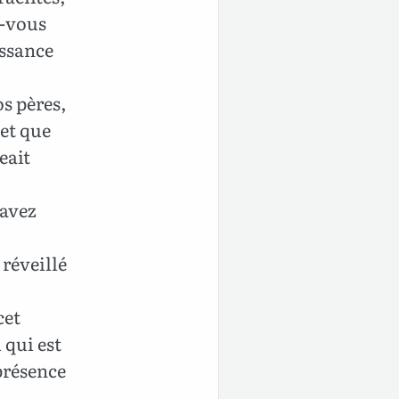
z-vous
issance
os pères,
 et que
eait
 avez
 réveillé
cet
 qui est
 présence