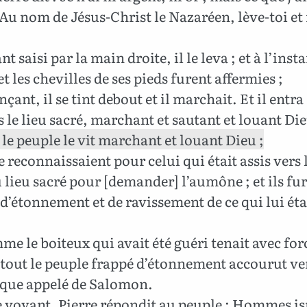
Au nom de Jésus-Christ le Nazaréen, lève-toi e
nt saisi par la main droite, il le leva ; et à l’insta
et les chevilles de ses pieds furent affermies ;
nçant, il se tint debout et il marchait. Et il entra
 le lieu sacré, marchant et sautant et louant Di
 le peuple le vit marchant et louant Dieu ;
le reconnaissaient pour celui qui était assis vers 
 lieu sacré pour [demander] l’aumône ; et ils fu
d’étonnement et de ravissement de ce qui lui éta
e le boiteux qui avait été guéri tenait avec for
 tout le peuple frappé d’étonnement accourut ve
ique appelé de Salomon.
 voyant, Pierre répondit au peuple : Hommes isr