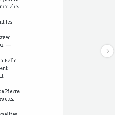
t marche.
nt les
 avec
eu. —”
la Belle
rent
it
ce Pierre
rs eux
aélites,