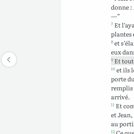
donne : 
—”
Et l’aya
7
plantes 
et s’éla
8
eux dans
Et tout
9
et ils 
10
porte du
remplis 
arrivé.
Et comm
11
et Jean,
au port
Ce que
12