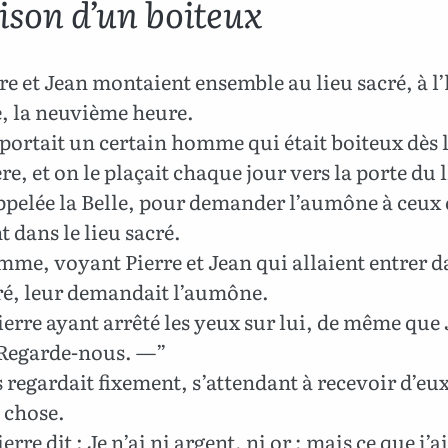
ison d’un boiteux
re et Jean montaient ensemble au lieu sacré, à l
e, la neuvième heure.
 portait un certain homme qui était boiteux dès 
re, et on le plaçait chaque jour vers la porte du 
ppelée la Belle, pour demander l’aumône à ceux
t dans le lieu sacré.
me, voyant Pierre et Jean qui allaient entrer d
ré, leur demandait l’aumône.
erre ayant arrêté les yeux sur lui, de même que 
: Regarde-nous. —”
es regardait fixement, s’attendant à recevoir d’eu
 chose.
rre dit : Je n’ai ni argent, ni or ; mais ce que j’ai,