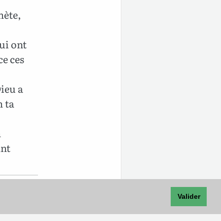
hète,
ui ont
ce ces
ieu a
n ta
n
ant
Valider