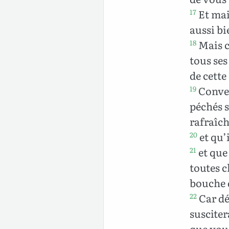
Et mai
17
aussi bi
Mais c
18
tous ses
de cette
Conver
19
péchés s
rafraîch
et qu’
20
et que
21
toutes c
bouche d
Car dé
22
susciter
que vous