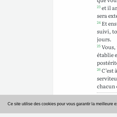
et il 
23
sera ext
Et ens
24
suivi, t
jours.
Vous, v
25
établie 
postérit
C’est 
26
serviteu
chacun 
Ce site utilise des cookies pour vous garantir la meilleure 