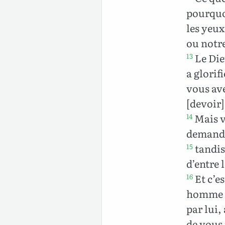
pourquo
les yeux
ou notre
Le Die
13
a glorif
vous ave
[devoir]
Mais vo
14
demandé
tandis 
15
d’entre
Et c’e
16
homme qu
par lui,
de vous 