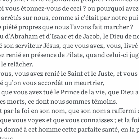
i vous étonnez-vous de ceci ? ou pourquoi ave
 arrêtés sur nous, comme si c’était par notre pu
 piété propres que nous l’avons fait marcher ?
u d’Abraham et d’Isaac et de Jacob, le Dieu de n
ié son serviteur
Jésus, que vous avez, vous, livré
z renié en présence de Pilate, quand celui-ci jug
 le relâcher.
us, vous avez renié le Saint et le Juste, et vous
 qu’on vous accordât un meurtrier,
que vous avez tué le Prince de la vie, que Dieu a
 les morts, ce dont nous sommes témoins.
st par la foi en son nom, que son nom a raffermi 
e vous voyez et que vous connaissez ; et la foi
 a donné à cet homme cette parfaite santé, en la
tous.