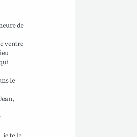
’heure de
le ventre
lieu
 qui
ans le
Jean,
x
 je te le