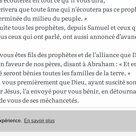
arrivera que toute âme qui n’écoutera pas ce prop
erminée du milieu du peuple. »
uite tous les prophètes, depuis Samuel et ceux q
ous ceux qui ont parlé, ont aussi annoncé d’avan
ous êtes fils des prophètes et de l’alliance
que D
en faveur de nos pères, disant à Abraham : « Et e
é
seront bénies toutes les familles de la terre. »
à vous premièrement que Dieu, ayant suscité
so
r
Jésus, l’a envoyé pour vous bénir, en détourn
de vous de ses méchancetés.
Sauf erreur, cette Bible est dans le domaine public.
expérience.
En savoir plus