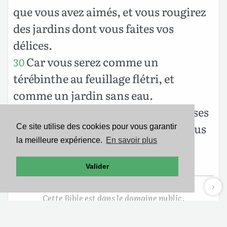
que vous avez aimés, et vous rougirez
des jardins dont vous faites vos
délices.
Car vous serez comme un
30
térébinthe au feuillage flétri, et
comme un jardin sans eau.
Et l’homme fort sera l’étoupe, et ses
31
œuvres, l’étincelle ; ils brûleront tous
Ce site utilise des cookies pour vous garantir
la meilleure expérience.
En savoir plus
deux ensemble, et personne
n’éteindra.
Valider
Cette Bible est dans le domaine public.