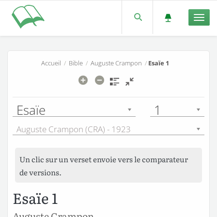
Men
Accueil
/
Bible
/
Auguste Crampon
/
Esaïe 1
Esaïe
1
Auguste Crampon (CRA) - 1923
Un clic sur un verset envoie vers le comparateur
de versions.
Esaïe 1
Auguste Crampon