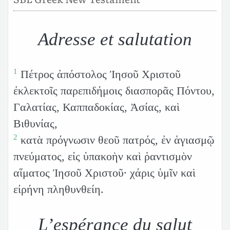
Adresse et salutation
1
Πέτρος ἀπόστολος Ἰησοῦ Χριστοῦ
ἐκλεκτοῖς παρεπιδήμοις διασπορᾶς Πόντου,
Γαλατίας, Καππαδοκίας, Ἀσίας, καὶ
Βιθυνίας,
2
κατὰ πρόγνωσιν θεοῦ πατρός, ἐν ἁγιασμῷ
πνεύματος, εἰς ὑπακοὴν καὶ ῥαντισμὸν
αἵματος Ἰησοῦ Χριστοῦ· χάρις ὑμῖν καὶ
εἰρήνη πληθυνθείη.
L’espérance du salut