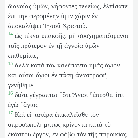
διανοίας ὑμῶν, νήφοντες τελείως, ἐλπίσατε
ἐπὶ τὴν φερομένην ὑμῖν χάριν ἐν
ἀποκαλύψει Ἰησοῦ Χριστοῦ.
14
ὡς τέκνα ὑπακοῆς, μὴ συσχηματιζόμενοι
ταῖς πρότερον ἐν τῇ ἀγνοίᾳ ὑμῶν
ἐπιθυμίαις,
15
ἀλλὰ κατὰ τὸν καλέσαντα ὑμᾶς ἅγιον
καὶ αὐτοὶ ἅγιοι ἐν πάσῃ ἀναστροφῇ
γενήθητε,
16
διότι γέγραπται ⸀ὅτι Ἅγιοι ⸀ἔσεσθε, ὅτι
ἐγὼ ⸀ἅγιος.
17
Καὶ εἰ πατέρα ἐπικαλεῖσθε τὸν
ἀπροσωπολήμπτως κρίνοντα κατὰ τὸ
ἑκάστου ἔργον, ἐν φόβῳ τὸν τῆς παροικίας