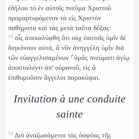
ἐδήλου τὸ ἐν αὐτοῖς πνεῦμα Χριστοῦ
προμαρτυρόμενον τὰ εἰς Χριστὸν
παθήματα καὶ τὰς μετὰ ταῦτα δόξας·
12
οἷς ἀπεκαλύφθη ὅτι οὐχ ἑαυτοῖς ὑμῖν δὲ
διηκόνουν αὐτά, ἃ νῦν ἀνηγγέλη ὑμῖν διὰ
τῶν εὐαγγελισαμένων ⸀ὑμᾶς πνεύματι ἁγίῳ
ἀποσταλέντι ἀπ’ οὐρανοῦ, εἰς ἃ
ἐπιθυμοῦσιν ἄγγελοι παρακύψαι.
Invitation à une conduite
sainte
13
Διὸ ἀναζωσάμενοι τὰς ὀσφύας τῆς