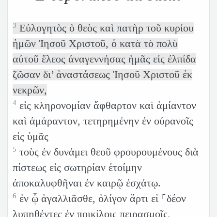
3
Εὐλογητὸς ὁ θεὸς καὶ πατὴρ τοῦ κυρίου
ἡμῶν Ἰησοῦ Χριστοῦ, ὁ κατὰ τὸ πολὺ
αὐτοῦ ἔλεος ἀναγεννήσας ἡμᾶς εἰς ἐλπίδα
ζῶσαν δι’ ἀναστάσεως Ἰησοῦ Χριστοῦ ἐκ
νεκρῶν,
4
εἰς κληρονομίαν ἄφθαρτον καὶ ἀμίαντον
καὶ ἀμάραντον, τετηρημένην ἐν οὐρανοῖς
εἰς ὑμᾶς
5
τοὺς ἐν δυνάμει θεοῦ φρουρουμένους διὰ
πίστεως εἰς σωτηρίαν ἑτοίμην
ἀποκαλυφθῆναι ἐν καιρῷ ἐσχάτῳ.
6
ἐν ᾧ ἀγαλλιᾶσθε, ὀλίγον ἄρτι εἰ ⸀δέον
λυπηθέντες ἐν ποικίλοις πειρασμοῖς,