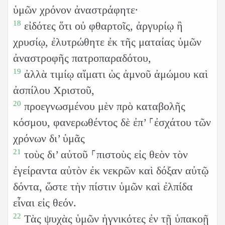
ὑμῶν χρόνον ἀναστράφητε·
18
εἰδότες ὅτι οὐ φθαρτοῖς, ἀργυρίῳ ἢ
χρυσίῳ, ἐλυτρώθητε ἐκ τῆς ματαίας ὑμῶν
ἀναστροφῆς πατροπαραδότου,
19
ἀλλὰ τιμίῳ αἵματι ὡς ἀμνοῦ ἀμώμου καὶ
ἀσπίλου Χριστοῦ,
20
προεγνωσμένου μὲν πρὸ καταβολῆς
κόσμου, φανερωθέντος δὲ ἐπ’ ⸀ἐσχάτου τῶν
χρόνων δι’ ὑμᾶς
21
τοὺς δι’ αὐτοῦ ⸀πιστοὺς εἰς θεὸν τὸν
ἐγείραντα αὐτὸν ἐκ νεκρῶν καὶ δόξαν αὐτῷ
δόντα, ὥστε τὴν πίστιν ὑμῶν καὶ ἐλπίδα
εἶναι εἰς θεόν.
22
Τὰς ψυχὰς ὑμῶν ἡγνικότες ἐν τῇ ὑπακοῇ