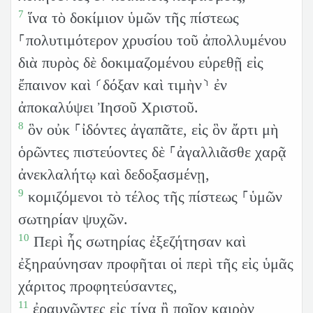
7
ἵνα τὸ δοκίμιον ὑμῶν τῆς πίστεως
⸀πολυτιμότερον χρυσίου τοῦ ἀπολλυμένου
διὰ πυρὸς δὲ δοκιμαζομένου εὑρεθῇ εἰς
ἔπαινον καὶ ⸂δόξαν καὶ τιμὴν⸃ ἐν
ἀποκαλύψει Ἰησοῦ Χριστοῦ.
8
ὃν οὐκ ⸀ἰδόντες ἀγαπᾶτε, εἰς ὃν ἄρτι μὴ
ὁρῶντες πιστεύοντες δὲ ⸀ἀγαλλιᾶσθε χαρᾷ
ἀνεκλαλήτῳ καὶ δεδοξασμένῃ,
9
κομιζόμενοι τὸ τέλος τῆς πίστεως ⸀ὑμῶν
σωτηρίαν ψυχῶν.
10
Περὶ ἧς σωτηρίας ἐξεζήτησαν καὶ
ἐξηραύνησαν προφῆται οἱ περὶ τῆς εἰς ὑμᾶς
χάριτος προφητεύσαντες,
11
ἐραυνῶντες εἰς τίνα ἢ ποῖον καιρὸν