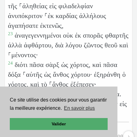
τῆς ⸀ἀληθείας εἰς φιλαδελφίαν
ἀνυπόκριτον ⸀ἐκ καρδίας ἀλλήλους
ἀγαπήσατε ἐκτενῶς,
23
ἀναγεγεννημένοι οὐκ ἐκ σπορᾶς φθαρτῆς
ἀλλὰ ἀφθάρτου, διὰ λόγου ζῶντος θεοῦ καὶ
⸀μένοντος·
24
διότι πᾶσα σὰρξ ὡς χόρτος, καὶ πᾶσα
δόξα ⸀αὐτῆς ὡς ἄνθος χόρτου· ἐξηράνθη ὁ
χόρτος, καὶ τὸ ⸀ἄνθος ἐξέπεσεν·
25
τὸ δὲ ῥῆμα κυρίου μένει εἰς τὸν αἰῶνα.
Ce site utilise des cookies pour vous garantir
τοῦτο δέ ἐστιν τὸ ῥῆμα τὸ εὐαγγελισθὲν εἰς
la meilleure expérience.
En savoir plus
ὑμᾶς.
Valider
© 2010 by the Society of Biblical Literature and Logos