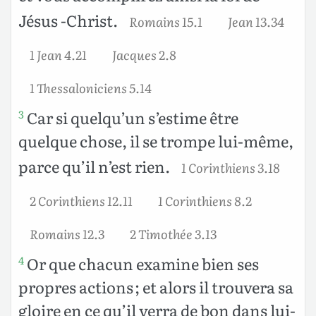
Jésus -Christ.
Romains 15.1
Jean 13.34
1 Jean 4.21
Jacques 2.8
1 Thessaloniciens 5.14
Car si quelqu’un s’estime être
3
quelque chose, il se trompe lui-même,
parce qu’il n’est rien.
1 Corinthiens 3.18
2 Corinthiens 12.11
1 Corinthiens 8.2
Romains 12.3
2 Timothée 3.13
Or que chacun examine bien ses
4
propres actions ; et alors il trouvera sa
gloire en ce qu’il verra de bon dans lui-