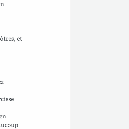
en
ôtres, et
t
ez
cisse
 en
eaucoup