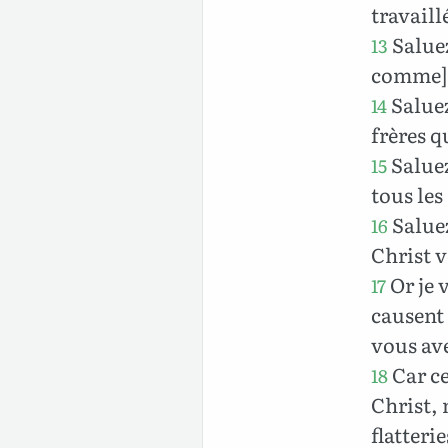
travaill
Saluez
13
comme] 
Saluez
14
frères q
Saluez
15
tous les
Saluez
16
Christ v
Or je 
17
causent 
vous ave
Car ce
18
Christ, 
flatteri