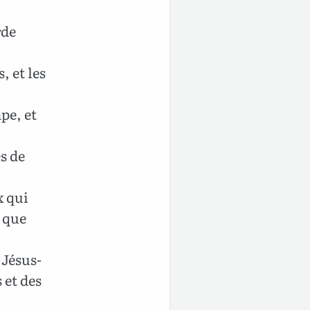
rde
 et les
pe, et
s de
x qui
e que
 Jésus-
 et des