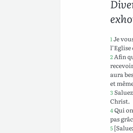
Dive
exhor
Je vou
1
l’Eglise
Afin qu
2
recevoir
aura bes
et même
Saluez
3
Christ.
Qui ont
4
pas grâc
[Saluez
5