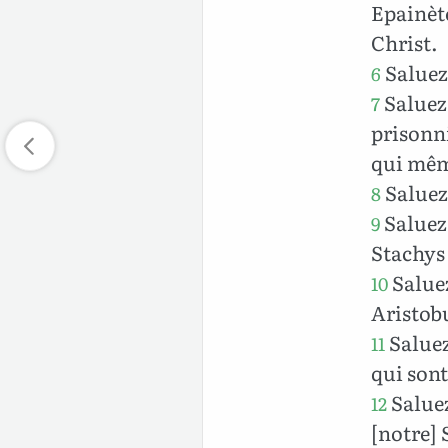
Epainète
Christ.
Saluez 
6
Saluez
7
prisonni
qui mêm
Saluez
8
Saluez
9
Stachys
Saluez
10
Aristob
Saluez
11
qui sont
Saluez
12
[notre] 