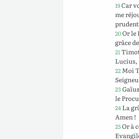
Car vo
19
me réjou
prudents
Or le 
20
grâce de
Timot
21
Lucius, 
Moi Te
22
Seigneu
Gaïus 
23
le Procu
La grâ
24
Amen !
Or à c
25
Evangile