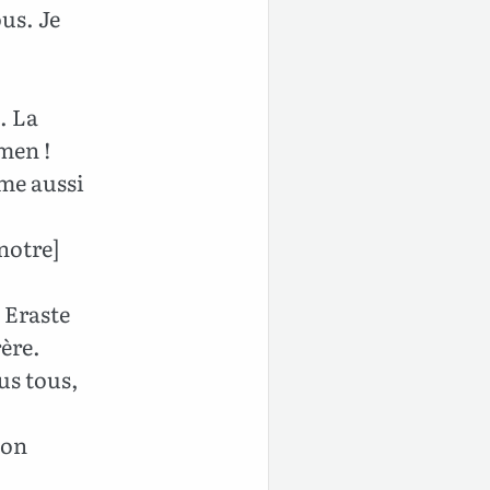
us. Je
. La
men !
me aussi
[notre]
 Eraste
rère.
us tous,
mon