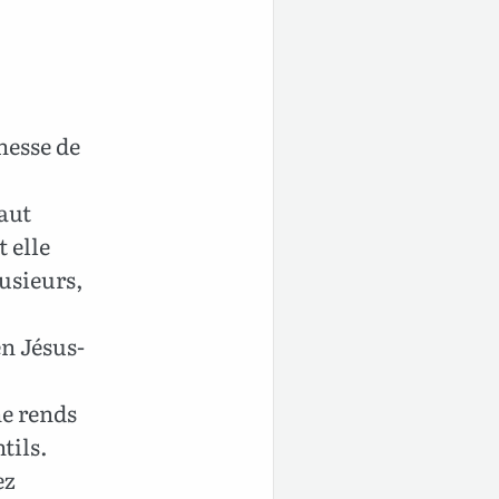
nesse de
aut
t elle
lusieurs,
n Jésus-
ne rends
tils.
ez