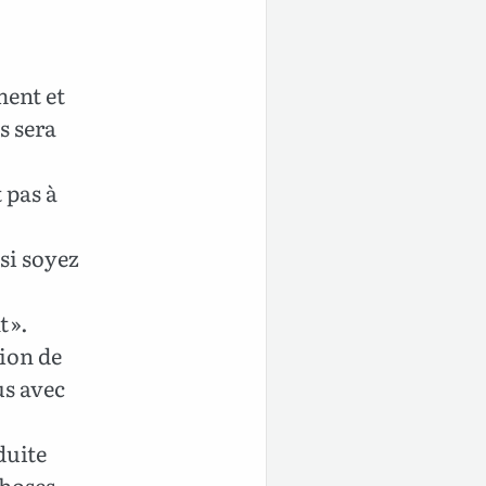
ment et
s sera
 pas à
si soyez
t ».
ion de
us avec
duite
choses