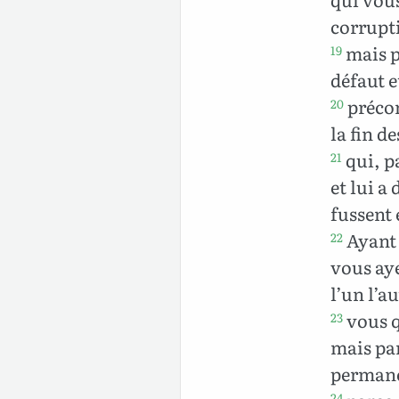
corrupti
mais p
19
défaut e
précon
20
la fin d
qui, pa
21
et lui a
fussent 
Ayant 
22
vous aye
l’un l’
vous q
23
mais par
permane
24