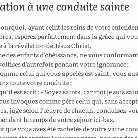
tation à une conduite sainte
pourquoi, ayant ceint les reins de votre entende
bres, espérez parfaitement dans la grâce qui vou
 à la révélation de Jésus Christ,
 des enfants d’obéissance, ne vous conformant
oitises d’autrefois pendant votre ignorance ;
omme celui qui vous appelés est saint, vous aus
ans toute votre conduite ;
u’il est écrit : « Soyez saints, car moi je suis sain
vous invoquez comme père celui qui, sans accept
es, juge selon l’œuvre de chacun, conduisez-vo
pendant le temps de votre séjour ici-bas,
t que vous avez été rachetés de votre vaine con
 avait été enseignée par vos pères, non par des 