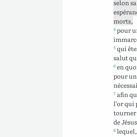
selon s
espéranc
morts,
pour un
4
immarce
qui ête
5
salut qu
en quoi
6
pour un 
nécessai
afin qu
7
l’or qui
tourner 
de Jésus
lequel,
8