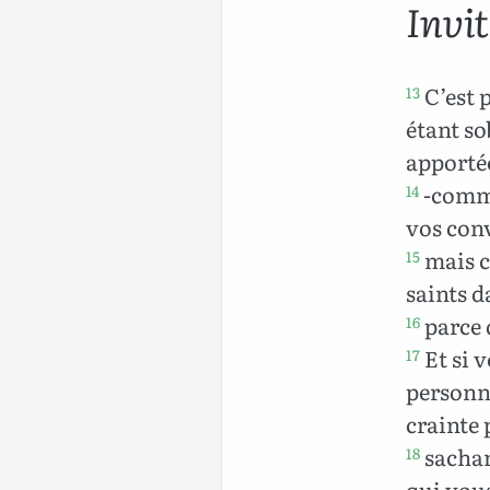
Invi
C’est 
13
étant so
apportée
-comme
14
vos conv
mais c
15
saints d
parce q
16
Et si 
17
personn
crainte 
sachan
18
qui vous