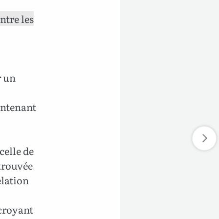
ntre les
r un
intenant
celle de
 trouvée
élation
 croyant