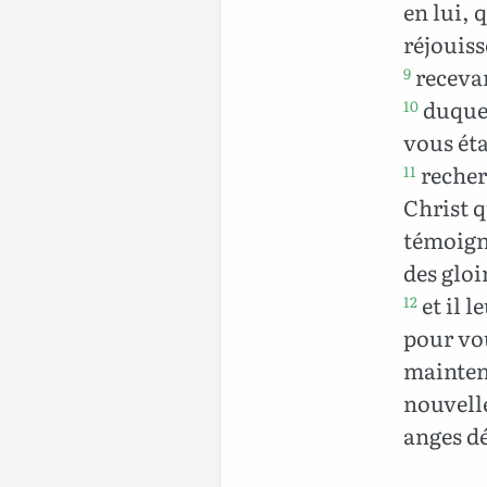
en lui, 
réjouiss
recevant
9
duquel
10
vous éta
recher
11
Christ q
témoigna
des gloi
et il 
12
pour vou
mainten
nouvelle
anges dé