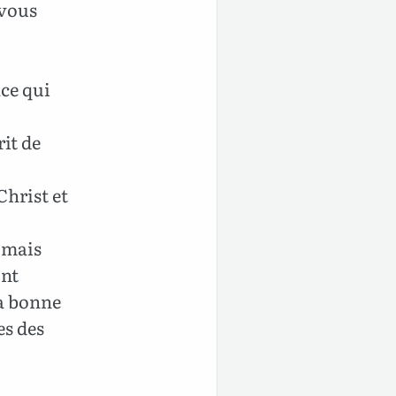
 vous
âce qui
it de
Christ et
, mais
ont
a bonne
es des