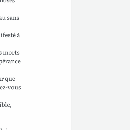
au sans
festé à
es morts
spérance
ur que
mez-vous
ible,