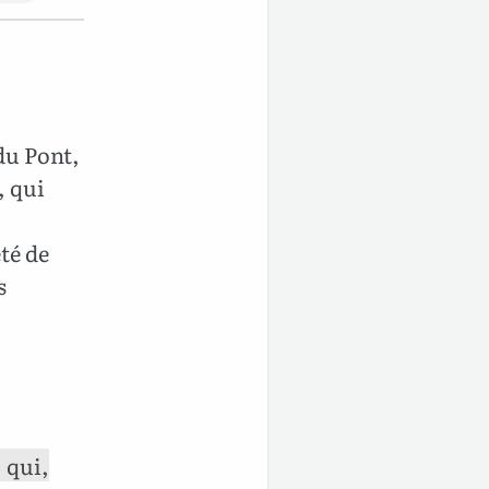
 du Pont,
, qui
té de
s
 qui,