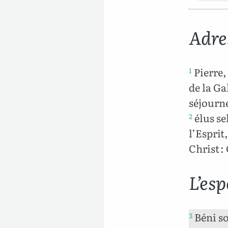
Adre
Pierre,
1
de la Ga
séjourne
élus se
2
l’Esprit
Christ :
L’es
Béni so
3