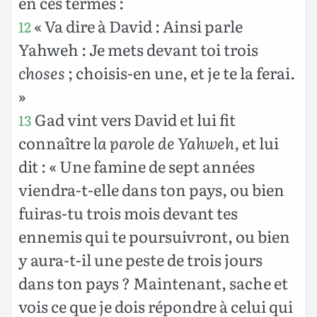
en ces termes :
« Va dire à David : Ainsi parle
12
Yahweh : Je mets devant toi trois
choses
; choisis-en une, et je te la ferai.
»
Gad vint vers David et lui fit
13
connaître
la parole de Yahweh,
et lui
dit : « Une famine de sept années
viendra-t-elle dans ton pays, ou bien
fuiras-tu trois mois devant tes
ennemis qui te poursuivront, ou bien
y aura-t-il une peste de trois jours
dans ton pays ? Maintenant, sache et
vois ce que je dois répondre à celui qui