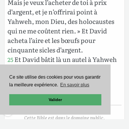
Mais je veux l’acheter de toi à prix
d’argent, et je n’offrirai point à
Yahweh, mon Dieu, des holocaustes
qui ne me coûtent rien. » Et David
acheta l’aire et les bœufs pour
cinquante sicles d’argent.
Et David bâtit là un autel à Yahweh
25
et offrit des holocaustes et des
sacrifices pacifiques.
Ce site utilise des cookies pour vous garantir
la meilleure expérience.
En savoir plus
Ainsi Yahweh fut apaisé envers le
pays, et la plaie se retira d’Israël.
Valider
Cette Bible est dans le domaine public.