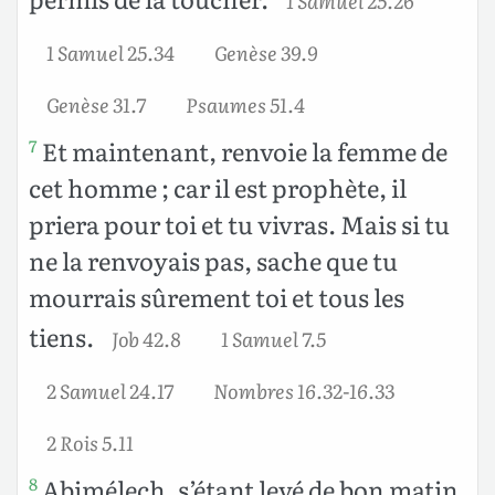
1 Samuel 25.34
Genèse 39.9
Genèse 31.7
Psaumes 51.4
Et maintenant, renvoie la femme de
7
cet homme ; car il est prophète, il
priera pour toi et tu vivras. Mais si tu
ne la renvoyais pas, sache que tu
mourrais sûrement toi et tous les
tiens.
Job 42.8
1 Samuel 7.5
2 Samuel 24.17
Nombres 16.32-16.33
2 Rois 5.11
Abimélech, s’étant levé de bon matin,
8