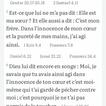
Genèse 20.17-20.18
2 Samuel 4.11
Est-ce que lui ne m’a pas dit : Elle est
5
ma sœur ? Et elle aussi a dit : C’est mon
frère. Dans l’innocence de mon cœur
et la pureté de mes mains, j’ai agi
ainsi.
1 Rois 9.4
Psaumes 7.8
Daniel 6.22
Josué 22.22
Psaumes 24.4
Dieu lui dit encore en songe : Moi, je
6
savais que tu avais ainsi agi dans
l’innocence de ton cœur et c’est moi-
même qui t’ai gardé de pécher contre
moi ; c’est pourquoi je ne t’ai pas
permis de la toucher.
1 Samuel 25.26