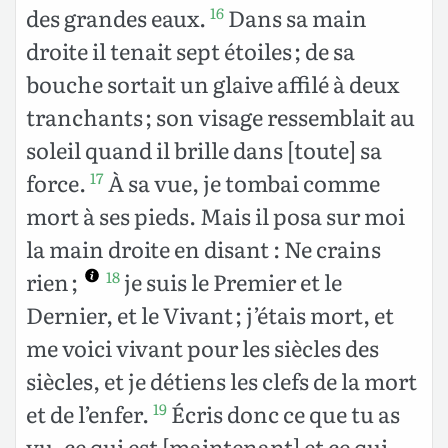
des grandes eaux.
Dans sa main
16
droite il tenait sept étoiles ; de sa
bouche sortait un glaive affilé à deux
tranchants ; son visage ressemblait au
soleil quand il brille dans [toute] sa
force.
À sa vue, je tombai comme
17
mort à ses pieds. Mais il posa sur moi
la main droite en disant : Ne crains
rien ;
je suis le Premier et le
18
Dernier, et le Vivant ; j’étais mort, et
me voici vivant pour les siècles des
siècles, et je détiens les clefs de la mort
et de l’enfer.
Écris donc ce que tu as
19
vu, ce qui est [maintenant] et ce qui