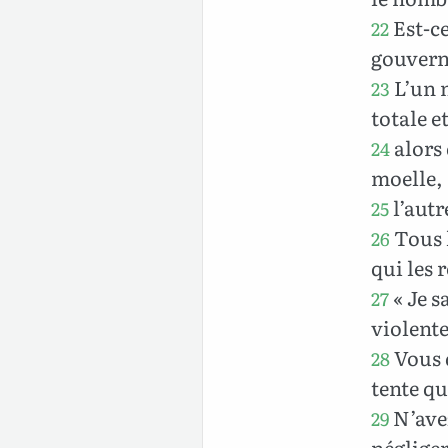
Est-ce
22
gouverne
L’un m
23
totale e
alors 
24
moelle,
l’autr
25
Tous l
26
qui les 
« Je s
27
violente
Vous d
28
tente qu
N’avez
29
néglige