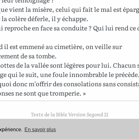
e vient la misère, celui qui fait le mal est épar
la colère déferle, il y échappe.
i reproche en face sa conduite ? Qui lui rend ce q
il est emmené au cimetière, on veille sur
cement de sa tombe.
ttes de la vallée sont légères pour lui. Chacun s
ge qui le suit, une foule innombrable le précède
uoi donc m’offrir des consolations sans consist
nses ne sont que tromperie. »
Texte de la Bible Version Segond 21
Copyright ©2007
Société Biblique de Genève
Reproduit avec aimable autorisation. Tous droits réservés.
expérience.
En savoir plus