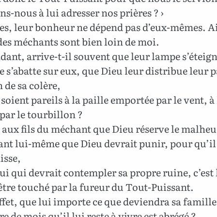
s-nous à lui adresser nos prières ? ›
es, leur bonheur ne dépend pas d’eux-mêmes. Ai
des méchants sont bien loin de moi.
ant, arrive-t-il souvent que leur lampe s’éteig
e s’abatte sur eux, que Dieu leur distribue leur p
 de sa colère,
 soient pareils à la paille emportée par le vent, à 
par le tourbillon ?
 aux fils du méchant que Dieu réserve le malheur
nt lui-même que Dieu devrait punir, pour qu’il 
isse,
lui qui devrait contempler sa propre ruine, c’est 
être touché par la fureur du Tout-Puissant.
ffet, que lui importe ce que deviendra sa famill
e de mois qu’il lui reste à vivre est abrégé ?