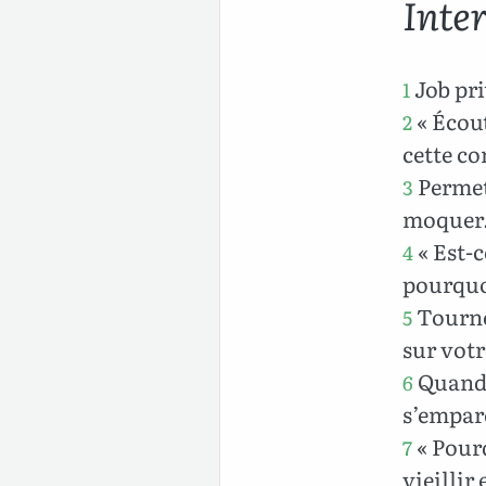
Inter
Job prit
1
« Écou
2
cette co
Permett
3
moquer
« Est-c
4
pourquoi
Tourne
5
sur votr
Quand j
6
s’empar
« Pourq
7
vieillir