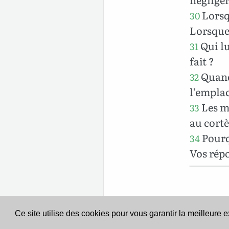
Lorsqu
30
Lorsque 
Qui lu
31
fait ?
Quand 
32
l’empla
Les mo
33
au cortè
Pourq
34
Vos répo
Ce site utilise des cookies pour vous garantir la meilleure 