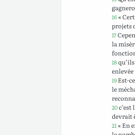
gagneron
« Cert
16
projets 
Cepend
17
la misèr
fonction
qu’ils
18
enlevée 
Est-ce
19
le mécha
reconna
c’est 
20
devrait 
« En e
21
le nombr