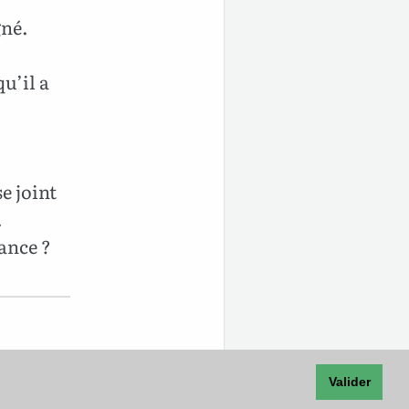
gné.
u’il a
e joint
.
ance ?
Valider