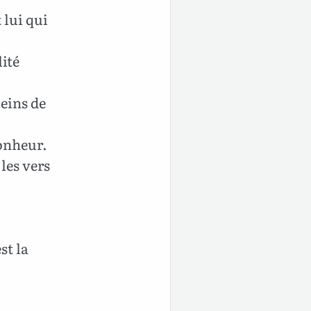
 lui qui
ité
leins de
onheur.
les vers
st la