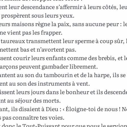
ent leur descendance s’affermir à leurs côtés, le
 prospèrent sous leurs yeux.
urs maisons règne la paix, sans aucune peur : l
ne vient pas les frapper.
taureaux transmettent leur sperme à coup sûr, 
ettent bas et n’avortent pas.
issent courir leurs enfants comme des brebis, et 
garçons peuvent gambader librement.
antent au son du tambourin et de la harpe, ils se
ent au son des instruments à vent.
nissent leurs jours dans le bonheur et ils descend
nt au séjour des morts.
nt, ils disaient à Dieu : ‹ Éloigne-toi de nous ! 
 pas connaître tes voies.
 donc le Tout-Puissant pour que nous le servion