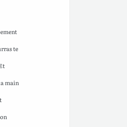
lement
rras te
Et
la main
t
-on