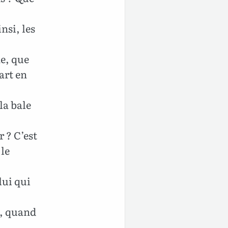
nsi, les
ne, que
art en
la bale
 ? C’est
le
lui qui
e, quand