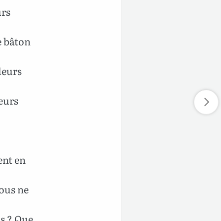
urs
e bâton
leurs
leurs
ent en
Nous ne
s ? Que