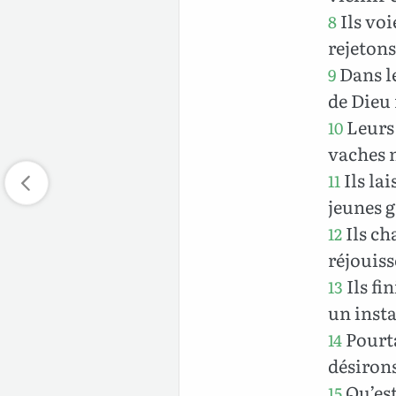
Ils voi
8
rejetons
Dans le
9
de Dieu 
Leurs 
10
vaches m
Ils la
11
jeunes 
Ils ch
12
réjouiss
Ils fi
13
un insta
Pourta
14
désirons
Qu’est
15