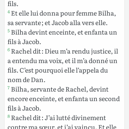
fils.
Et elle lui donna pour femme Bilha,
4
sa servante ; et Jacob alla vers elle.
Bilha devint enceinte, et enfanta un
5
fils à Jacob.
Rachel dit : Dieu m’a rendu justice, il
6
a entendu ma voix, et il m’a donné un
fils. C’est pourquoi elle l’appela du
nom de Dan.
Bilha, servante de Rachel, devint
7
encore enceinte, et enfanta un second
fils à Jacob.
Rachel dit : J’ai lutté divinement
8
contre ma sœur, et j’ai vaincu. Et elle