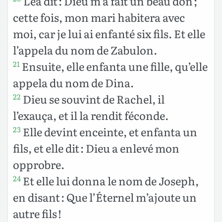
Léa dit : Dieu m’a fait un beau don ;
cette fois, mon mari habitera avec
moi, car je lui ai enfanté six fils. Et elle
l’appela du nom de Zabulon.
Ensuite, elle enfanta une fille, qu’elle
21
appela du nom de Dina.
Dieu se souvint de Rachel, il
22
l’exauça, et il la rendit féconde.
Elle devint enceinte, et enfanta un
23
fils, et elle dit : Dieu a enlevé mon
opprobre.
Et elle lui donna le nom de Joseph,
24
en disant : Que l’Éternel m’ajoute un
autre fils !