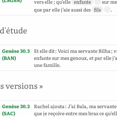
(LSGSN)
vers elle ; qu’elle
enfante
sur m
que par elle j’aie aussi des
fils
.
 d'étude
Genèse 30.3
Et elle dit : Voici ma servante Bilha ; v
(BAN)
enfante sur mes genoux, et par elle j’
une famille.
es versions »
Genèse 30.3
Rachel ajouta : J’ai Bala, ma servante ;
(SAC)
que je reçoive entre mes bras ce qu’el