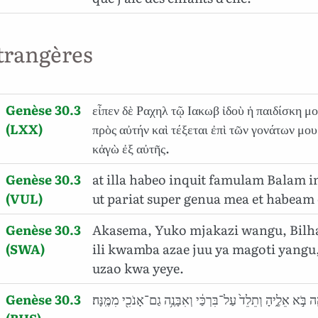
trangères
Genèse 30.3
εἶπεν δὲ Ραχηλ τῷ Ιακωβ ἰδοὺ ἡ παιδίσκη μ
(LXX)
πρὸς αὐτήν καὶ τέξεται ἐπὶ τῶν γονάτων μο
κἀγὼ ἐξ αὐτῆς.
Genèse 30.3
at illa habeo inquit famulam Balam 
(VUL)
ut pariat super genua mea et habeam e
Genèse 30.3
Akasema, Yuko mjakazi wangu, Bilha
(SWA)
ili kwamba azae juu ya magoti yangu
uzao kwa yeye.
Genèse 30.3
 בֹּ֣א אֵלֶ֑יהָ וְתֵלֵד֙ עַל־בִּרְכַּ֔י וְאִבָּנֶ֥ה גַם־אָנֹכִ֖י מִמֶּֽנָּה׃