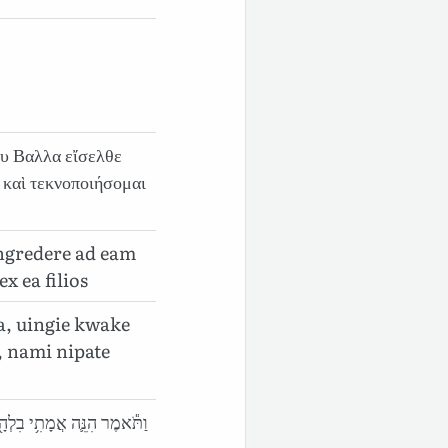
ου Βαλλα εἴσελθε
υ καὶ τεκνοποιήσομαι
ingredere ad eam
x ea filios
, uingie kwake
, nami nipate
וַתֹּ֕אמֶר הִנֵּ֛ה אֲמָתִ֥י בִלְהָ֖ה