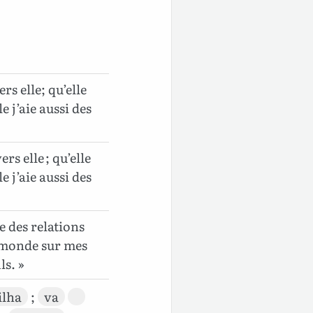
rs elle; qu’elle
e j’aie aussi des
ers elle ; qu’elle
e j’aie aussi des
ie des relations
u monde sur mes
ls. »
ilha
;
va