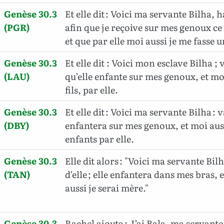
Genèse 30.3
Et elle dit : Voici ma servante Bilha, h
(PGR)
afin que je reçoive sur mes genoux ce 
et que par elle moi aussi je me fasse 
Genèse 30.3
Et elle dit : Voici mon esclave Bilha ; v
(LAU)
qu’elle enfante sur mes genoux, et moi
fils, par elle.
Genèse 30.3
Et elle dit : Voici ma servante Bilha : va
(DBY)
enfantera sur mes genoux, et moi auss
enfants par elle.
Genèse 30.3
Elle dit alors : "Voici ma servante Bil
(TAN)
d’elle ; elle enfantera dans mes bras, e
aussi je serai mère."
Genèse 30.3
Rachel ajouta : J’ai Bala, ma servante ;