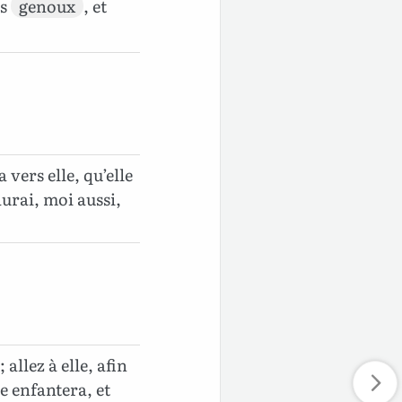
es
genoux
, et
a vers elle, qu’elle
aurai, moi aussi,
 allez à elle, afin
le enfantera, et