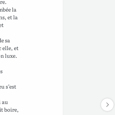
re.
ombée la
s, et la
et
de sa
 elle, et
on luxe.
es
u s’est
i au
it boire,