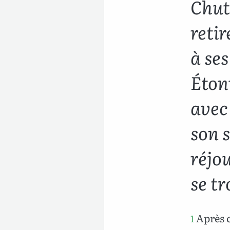
Chut
retir
à ses
Éton
avec 
son s
réjou
se tr
Après c
1