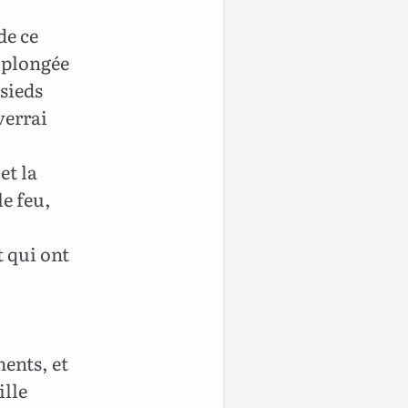
de ce
t plongée
ssieds
verrai
et la
le feu,
t qui ont
ments, et
ille