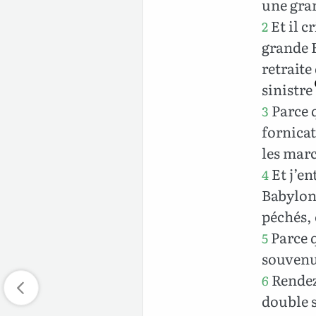
une gran
Et il c
2
grande B
retraite
sinistre
Parce q
3
fornicat
les marc
Et j’en
4
Babylone
péchés, 
Parce q
5
souvenu 
Rendez
6
double s