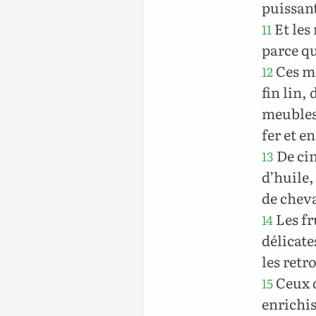
puissan
Et les
11
parce q
Ces ma
12
fin lin,
meubles 
fer et e
De cin
13
d’huile,
de cheva
Les fru
14
délicate
les retr
Ceux q
15
enrichis