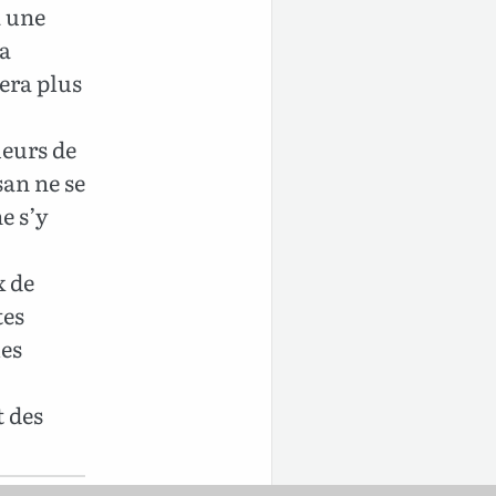
à une
ra
vera plus
ueurs de
san ne se
e s’y
x de
tes
les
t des