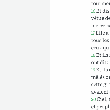
tourmen
Et dis
16
vêtue de
pierreri
Elle a
17
tous les
ceux qui
Et ils
18
ont dit 
Et ils 
19
mêlés de
cette gr
avaient 
Ciel, 
20
et proph