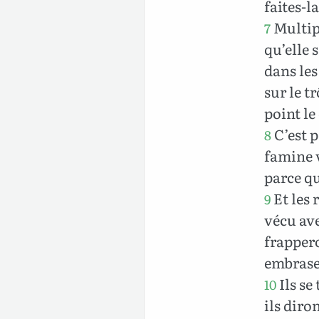
faites-l
Multipl
7
qu’elle 
dans les
sur le t
point le
C’est p
8
famine v
parce qu
Et les 
9
vécu ave
frappero
embras
Ils se
10
ils diro