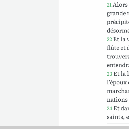
Alors 
21
grande m
précipit
désorma
Et la 
22
flûte et
trouvera
entendr
Et la 
23
l’époux 
marchand
nations 
Et dan
24
saints, 