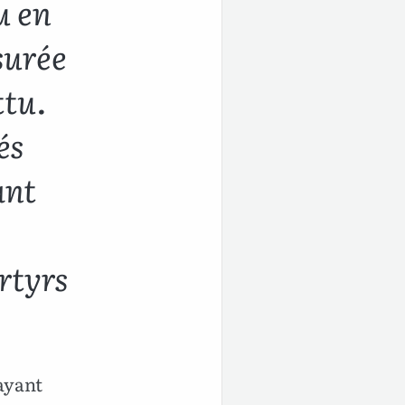
u en
surée
ttu.
és
ant
rtyrs
 ayant