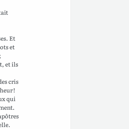
tait
es. Et
ots et
;
, et ils
des cris
heur !
ux qui
oment.
 apôtres
elle.