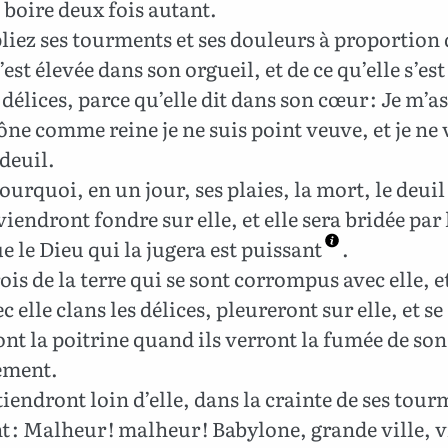
a boire deux fois autant.
iez ses tourments et ses douleurs à proportion 
s’est élevée dans son orgueil, et de ce qu’elle s’es
 délices, parce qu’elle dit dans son cœur : Je m’a
rône comme reine je ne suis point veuve, et je ne 
 deuil.
ourquoi, en un jour, ses plaies, la mort, le deuil 
iendront fondre sur elle, et elle sera bridée par 
e le Dieu qui la jugera est puissant
.
rois de la terre qui se sont corrompus avec elle, e
c elle clans les délices, pleureront sur elle, et se
nt la poitrine quand ils verront la fumée de son
ement.
 tiendront loin d’elle, dans la crainte de ses tour
nt : Malheur ! malheur ! Babylone, grande ville, v