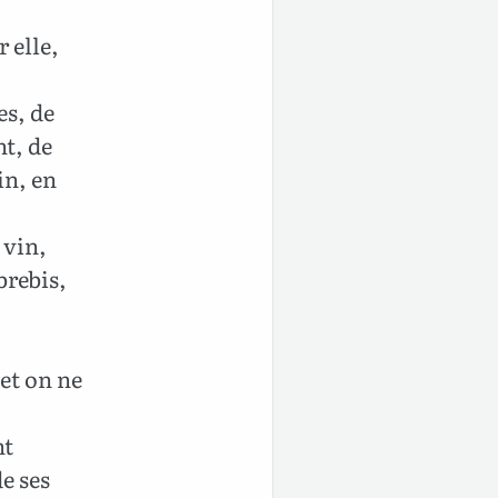
 elle,
,
es, de
nt, de
in, en
 vin,
brebis,
 et on ne
nt
de ses