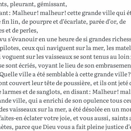
ts, pleurant, gémissant,
ant : Malheur ! malheur ! cette grande ville qui é
 fin lin, de pourpre et d’écarlate, parée d’or, de
es et de perles,
 vu s’évanouir en une heure de si grandes richess
 pilotes, ceux qui naviguent sur la mer, les matel
 voguent sur les vaisseaux se sont tenus au loin 
 se sont écriés, voyant le lieu de son embrasement
: Quelle ville a été semblable à cette grande ville ?
ont couvert leur tête de poussière, et ils ont jeté 
 larmes et de sanglots, en disant : Malheur ! mal
ande ville, qui a enrichi de son opulence tous ce
des vaisseaux sur la mer, a été désolée en un m
faites-en éclater votre joie, et vous aussi, saints
ètes, parce que Dieu vous a fait pleine justice d’