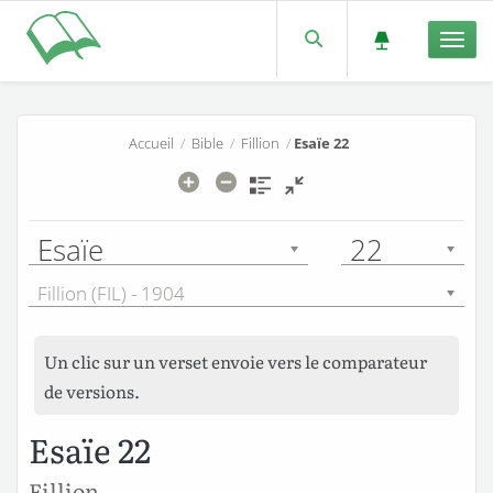
Men
Accueil
/
Bible
/
Fillion
/
Esaïe 22
Esaïe
22
Fillion (FIL) - 1904
Un clic sur un verset envoie vers le comparateur
de versions.
Esaïe 22
Fillion