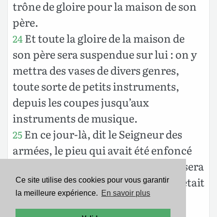
trône de gloire pour la maison de son
père.
Et toute la gloire de la maison de
24
son père sera suspendue sur lui : on y
mettra des vases de divers genres,
toute sorte de petits instruments,
depuis les coupes jusqu’aux
instruments de musique.
En ce jour-là, dit le Seigneur des
25
armées, le pieu qui avait été enfoncé
dans un lieu solide sera arraché; il sera
brisé et il tombera, et tout ce qui y était
Ce site utilise des cookies pour vous garantir
la meilleure expérience.
En savoir plus
suspendu périra, car le Seigneur a
parlé.