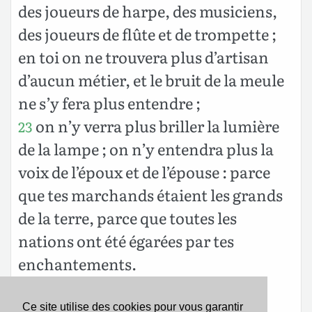
des joueurs de harpe, des musiciens,
des joueurs de flûte et de trompette ;
en toi on ne trouvera plus d’artisan
d’aucun métier, et le bruit de la meule
ne s’y fera plus entendre ;
on n’y verra plus briller la lumière
23
de la lampe ; on n’y entendra plus la
voix de l’époux et de l’épouse : parce
que tes marchands étaient les grands
de la terre, parce que toutes les
nations ont été égarées par tes
enchantements.
Et c’est dans cette ville qu’on a
24
trouvé le sang des prophètes et des
Ce site utilise des cookies pour vous garantir