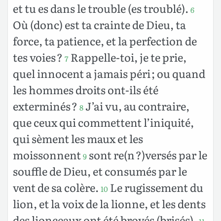
et tu es dans le trouble (es troublé).
6
Où (donc) est ta crainte de Dieu, ta
force, ta patience, et la perfection de
tes voies ?
Rappelle-toi, je te prie,
7
quel innocent a jamais péri ; ou quand
les hommes droits ont-ils été
exterminés ?
J’ai vu, au contraire,
8
que ceux qui commettent l’iniquité,
qui sèment les maux et les
moissonnent
sont re(n ?)versés par le
9
souffle de Dieu, et consumés par le
vent de sa colère.
Le rugissement du
10
lion, et la voix de la lionne, et les dents
des lionceaux ont été broyés (brisés).