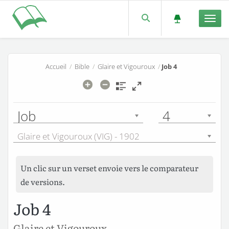
Men
Accueil
/
Bible
/
Glaire et Vigouroux
/
Job 4
Job
4
Glaire et Vigouroux (VIG) - 1902
Un clic sur un verset envoie vers le comparateur
de versions.
Job 4
Glaire et Vigouroux