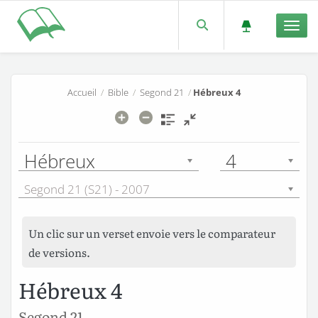
Men
Accueil
/
Bible
/
Segond 21
/
Hébreux 4
Hébreux
4
Segond 21 (S21) - 2007
Un clic sur un verset envoie vers le comparateur
de versions.
Hébreux 4
Segond 21