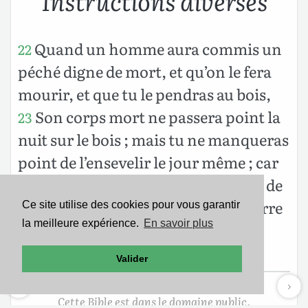
Instructions diverses
Quand un homme aura commis un
22
péché digne de mort, et qu’on le fera
mourir, et que tu le pendras au bois,
Son corps mort ne passera point la
23
nuit sur le bois ; mais tu ne manqueras
point de l’ensevelir le jour même ; car
celui qui est pendu est malédiction de
Dieu ; et tu ne souilleras point la terre
Ce site utilise des cookies pour vous garantir
la meilleure expérience.
En savoir plus
que l’Éternel ton Dieu te donne en
héritage.
Valider
Cette Bible est dans le domaine public.