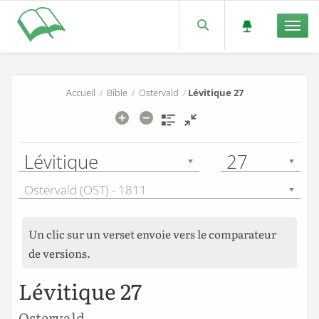
Men
Accueil
/
Bible
/
Ostervald
/
Lévitique 27
Lévitique
27
Ostervald (OST) - 1811
Un clic sur un verset envoie vers le comparateur
de versions.
Lévitique 27
Ostervald