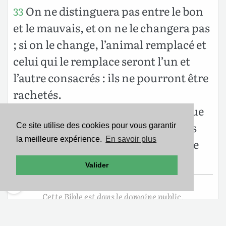
On ne distinguera pas entre le bon
33
et le mauvais, et on ne le changera pas
; si on le change, l’animal remplacé et
celui qui le remplace seront l’un et
l’autre consacrés : ils ne pourront être
rachetés.
Tels sont les commandements que
34
l’Éternel prescrivit à Moïse pour les
Ce site utilise des cookies pour vous garantir
la meilleure expérience.
En savoir plus
enfants d’Israël, sur la montagne de
Sinaï.
Valider
Cette Bible est dans le domaine public.