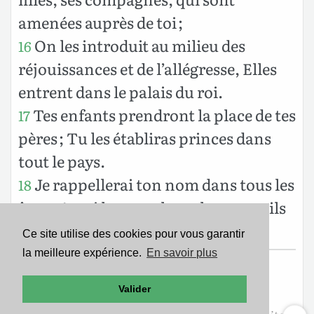
amenées auprès de toi ;
On les introduit au milieu des
16
réjouissances et de l’allégresse, Elles
entrent dans le palais du roi.
Tes enfants prendront la place de tes
17
pères ; Tu les établiras princes dans
tout le pays.
Je rappellerai ton nom dans tous les
18
âges : Aussi les peuples te loueront-ils
éternellement et à jamais.
Ce site utilise des cookies pour vous garantir
la meilleure expérience.
En savoir plus
Texte de la Nouvelle Édition de Genève
Valider
Copyright ©1979
Société Biblique de Genève