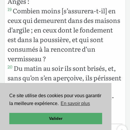
Anges :
Combien moins [s’assurera-t-il] en
19
ceux qui demeurent dans des maisons
d’argile ; en ceux dont le fondement
est dans la poussière, et qui sont
consumés à la rencontre d’un
vermisseau ?
Du matin au soir ils sont brisés, et,
20
sans qu’on s’en aperçoive, ils périssent
pour toujours.
L’excellence qui était en eux, n’a-t-
21
Ce site utilise des cookies pour vous garantir
la meilleure expérience.
En savoir plus
elle pas été emportée ? Ils meurent
sans être sages.
Valider