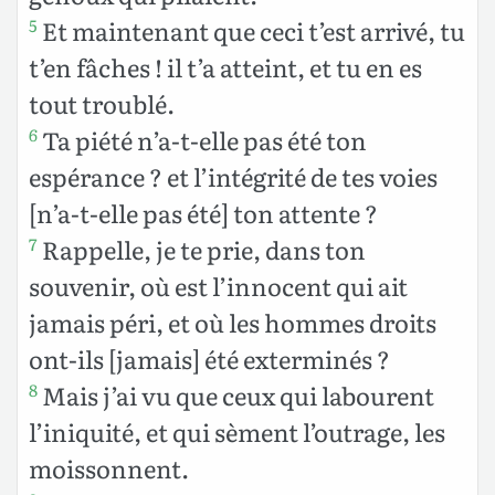
Et maintenant que ceci t’est arrivé, tu
5
t’en fâches ! il t’a atteint, et tu en es
tout troublé.
Ta piété n’a-t-elle pas été ton
6
espérance ? et l’intégrité de tes voies
[n’a-t-elle pas été] ton attente ?
Rappelle, je te prie, dans ton
7
souvenir, où est l’innocent qui ait
jamais péri, et où les hommes droits
ont-ils [jamais] été exterminés ?
Mais j’ai vu que ceux qui labourent
8
l’iniquité, et qui sèment l’outrage, les
moissonnent.