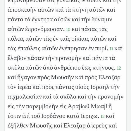
ἀποσκευὴν αὐτῶν καὶ τὰ κτήνη αὐτῶν καὶ
πάντα τὰ ἔγκτητα αὐτῶν καὶ τὴν δύναμιν
αὐτῶν ἐπρονόμευσαν.
καὶ πάσας τὰς
10
πόλεις αὐτῶν τὰς ἐν ταῖς οἰκίαις αὐτῶν καὶ
τὰς ἐπαύλεις αὐτῶν ἐνέπρησαν ἐν πυρί.
καὶ
11
ἔλαβον πᾶσαν τὴν προνομὴν καὶ πάντα τὰ
σκῦλα αὐτῶν ἀπὸ ἀνθρώπου ἕως κτήνους.
12
καὶ ἤγαγον πρὸς Μωυσῆν καὶ πρὸς Ελεαζαρ
τὸν ἱερέα καὶ πρὸς πάντας υἱοὺς Ισραηλ τὴν
αἰχμαλωσίαν καὶ τὰ σκῦλα καὶ τὴν προνομὴν
εἰς τὴν παρεμβολὴν εἰς Αραβωθ Μωαβ ἥ
ἐστιν ἐπὶ τοῦ Ιορδάνου κατὰ Ιεριχω.
καὶ
13
ἐξῆλθεν Μωυσῆς καὶ Ελεαζαρ ὁ ἱερεὺς καὶ