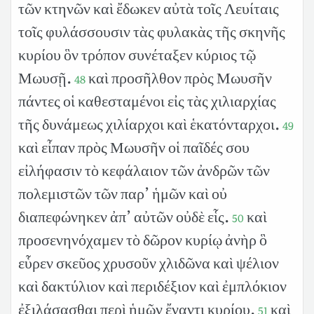
τῶν κτηνῶν καὶ ἔδωκεν αὐτὰ τοῖς Λευίταις
τοῖς φυλάσσουσιν τὰς φυλακὰς τῆς σκηνῆς
κυρίου ὃν τρόπον συνέταξεν κύριος τῷ
Μωυσῇ.
καὶ προσῆλθον πρὸς Μωυσῆν
48
πάντες οἱ καθεσταμένοι εἰς τὰς χιλιαρχίας
τῆς δυνάμεως χιλίαρχοι καὶ ἑκατόνταρχοι.
49
καὶ εἶπαν πρὸς Μωυσῆν οἱ παῖδές σου
εἰλήφασιν τὸ κεφάλαιον τῶν ἀνδρῶν τῶν
πολεμιστῶν τῶν παρ’ ἡμῶν καὶ οὐ
διαπεφώνηκεν ἀπ’ αὐτῶν οὐδὲ εἷς.
καὶ
50
προσενηνόχαμεν τὸ δῶρον κυρίῳ ἀνὴρ ὃ
εὗρεν σκεῦος χρυσοῦν χλιδῶνα καὶ ψέλιον
καὶ δακτύλιον καὶ περιδέξιον καὶ ἐμπλόκιον
ἐξιλάσασθαι περὶ ἡμῶν ἔναντι κυρίου.
καὶ
51