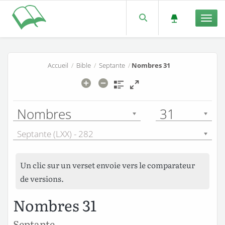
Men
Accueil
/
Bible
/
Septante
/
Nombres 31
Nombres
31
Septante (LXX) - 282
Un clic sur un verset envoie vers le comparateur
de versions.
Nombres 31
Septante