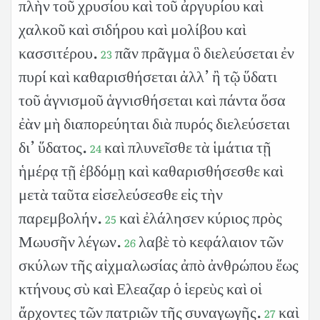
πλὴν τοῦ χρυσίου καὶ τοῦ ἀργυρίου καὶ
χαλκοῦ καὶ σιδήρου καὶ μολίβου καὶ
κασσιτέρου.
πᾶν πρᾶγμα ὃ διελεύσεται ἐν
23
πυρί καὶ καθαρισθήσεται ἀλλ’ ἢ τῷ ὕδατι
τοῦ ἁγνισμοῦ ἁγνισθήσεται καὶ πάντα ὅσα
ἐὰν μὴ διαπορεύηται διὰ πυρός διελεύσεται
δι’ ὕδατος.
καὶ πλυνεῖσθε τὰ ἱμάτια τῇ
24
ἡμέρᾳ τῇ ἑβδόμῃ καὶ καθαρισθήσεσθε καὶ
μετὰ ταῦτα εἰσελεύσεσθε εἰς τὴν
παρεμβολήν.
καὶ ἐλάλησεν κύριος πρὸς
25
Μωυσῆν λέγων.
λαβὲ τὸ κεφάλαιον τῶν
26
σκύλων τῆς αἰχμαλωσίας ἀπὸ ἀνθρώπου ἕως
κτήνους σὺ καὶ Ελεαζαρ ὁ ἱερεὺς καὶ οἱ
ἄρχοντες τῶν πατριῶν τῆς συναγωγῆς.
καὶ
27