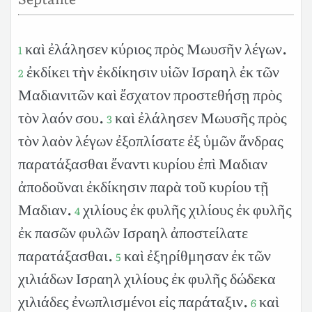
καὶ ἐλάλησεν κύριος πρὸς Μωυσῆν λέγων.
1
ἐκδίκει τὴν ἐκδίκησιν υἱῶν Ισραηλ ἐκ τῶν
2
Μαδιανιτῶν καὶ ἔσχατον προστεθήσῃ πρὸς
τὸν λαόν σου.
καὶ ἐλάλησεν Μωυσῆς πρὸς
3
τὸν λαὸν λέγων ἐξοπλίσατε ἐξ ὑμῶν ἄνδρας
παρατάξασθαι ἔναντι κυρίου ἐπὶ Μαδιαν
ἀποδοῦναι ἐκδίκησιν παρὰ τοῦ κυρίου τῇ
Μαδιαν.
χιλίους ἐκ φυλῆς χιλίους ἐκ φυλῆς
4
ἐκ πασῶν φυλῶν Ισραηλ ἀποστείλατε
παρατάξασθαι.
καὶ ἐξηρίθμησαν ἐκ τῶν
5
χιλιάδων Ισραηλ χιλίους ἐκ φυλῆς δώδεκα
χιλιάδες ἐνωπλισμένοι εἰς παράταξιν.
καὶ
6