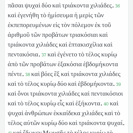
πᾶσαι ψυχαὶ δύο καὶ τριάκοντα χιλιάδες.
36
καὶ ἐγενήθη τὸ ἡμίσευμα ἡ μερὶς τῶν
ἐκπεπορευμένων εἰς τὸν πόλεμον ἐκ τοῦ
ἀριθμοῦ τῶν προβάτων τριακόσιαι καὶ
τριάκοντα χιλιάδες καὶ ἑπτακισχίλια καὶ
πεντακόσια.
καὶ ἐγένετο τὸ τέλος κυρίῳ
37
ἀπὸ τῶν προβάτων ἑξακόσια ἑβδομήκοντα
πέντε.
καὶ βόες ἓξ καὶ τριάκοντα χιλιάδες
38
καὶ τὸ τέλος κυρίῳ δύο καὶ ἑβδομήκοντα.
39
καὶ ὄνοι τριάκοντα χιλιάδες καὶ πεντακόσιοι
καὶ τὸ τέλος κυρίῳ εἷς καὶ ἑξήκοντα.
καὶ
40
ψυχαὶ ἀνθρώπων ἑκκαίδεκα χιλιάδες καὶ τὸ
τέλος αὐτῶν κυρίῳ δύο καὶ τριάκοντα ψυχαί.
καὶ ἔδωκεν Μωυσῆς τὸ τέλος κυρίῳ τὸ
41