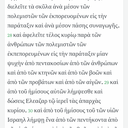
διελεῖτε τὰ σκῦλα ἀνὰ μέσον τῶν
πολεμιστῶν τῶν ἐκπορευομένων εἰς τὴν
παράταξιν καὶ ἀνὰ μέσον πάσης συναγωγῆς.
καὶ ἀφελεῖτε τέλος κυρίῳ παρὰ τῶν
28
ἀνθρώπων τῶν πολεμιστῶν τῶν
ἐκπεπορευμένων εἰς τὴν παράταξιν μίαν
ψυχὴν ἀπὸ πεντακοσίων ἀπὸ τῶν ἀνθρώπων
καὶ ἀπὸ τῶν κτηνῶν καὶ ἀπὸ τῶν βοῶν καὶ
ἀπὸ τῶν προβάτων καὶ ἀπὸ τῶν αἰγῶν.
καὶ
29
ἀπὸ τοῦ ἡμίσους αὐτῶν λήμψεσθε καὶ
δώσεις Ελεαζαρ τῷ ἱερεῖ τὰς ἀπαρχὰς
κυρίου.
καὶ ἀπὸ τοῦ ἡμίσους τοῦ τῶν υἱῶν
30
Ισραηλ λήμψῃ ἕνα ἀπὸ τῶν πεντήκοντα ἀπὸ