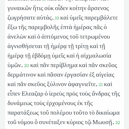
γυναικῶν ἥτις οὐκ οἶδεν κοίτην ἄρσενος
ζωγρήσατε αὐτάς.
καὶ ὑμεῖς παρεμβάλετε
19
ἔξω τῆς παρεμβολῆς ἑπτὰ ἡμέρας πᾶς ὁ
ἀνελὼν καὶ ὁ ἁπτόμενος τοῦ τετρωμένου
ἁγνισθήσεται τῇ ἡμέρᾳ τῇ τρίτῃ καὶ τῇ
ἡμέρᾳ τῇ ἑβδόμῃ ὑμεῖς καὶ ἡ αἰχμαλωσία
ὑμῶν.
καὶ πᾶν περίβλημα καὶ πᾶν σκεῦος
20
δερμάτινον καὶ πᾶσαν ἐργασίαν ἐξ αἰγείας
καὶ πᾶν σκεῦος ξύλινον ἀφαγνιεῖτε.
καὶ
21
εἶπεν Ελεαζαρ ὁ ἱερεὺς πρὸς τοὺς ἄνδρας τῆς
δυνάμεως τοὺς ἐρχομένους ἐκ τῆς
παρατάξεως τοῦ πολέμου τοῦτο τὸ δικαίωμα
τοῦ νόμου ὃ συνέταξεν κύριος τῷ Μωυσῇ.
22