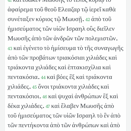
ἀφαίρεμα τοῦ θεοῦ Ελεαζαρ τῷ ἱερεῖ καθὰ
συνέταξεν κύριος τῷ Μωυσῇ.
ἀπὸ τοῦ
42
ἡμισεύματος τῶν υἱῶν Ισραηλ οὓς διεῖλεν
Μωυσῆς ἀπὸ τῶν ἀνδρῶν τῶν πολεμιστῶν.
καὶ ἐγένετο τὸ ἡμίσευμα τὸ τῆς συναγωγῆς
43
ἀπὸ τῶν προβάτων τριακόσιαι χιλιάδες καὶ
τριάκοντα χιλιάδες καὶ ἑπτακισχίλια καὶ
πεντακόσια.
καὶ βόες ἓξ καὶ τριάκοντα
44
χιλιάδες.
ὄνοι τριάκοντα χιλιάδες καὶ
45
πεντακόσιοι.
καὶ ψυχαὶ ἀνθρώπων ἓξ καὶ
46
δέκα χιλιάδες.
καὶ ἔλαβεν Μωυσῆς ἀπὸ
47
τοῦ ἡμισεύματος τῶν υἱῶν Ισραηλ τὸ ἓν ἀπὸ
τῶν πεντήκοντα ἀπὸ τῶν ἀνθρώπων καὶ ἀπὸ