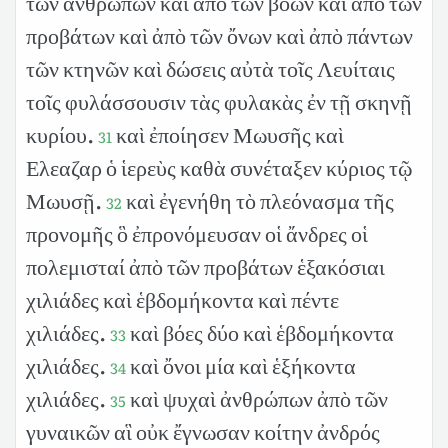
τῶν ἀνθρώπων καὶ ἀπὸ τῶν βοῶν καὶ ἀπὸ τῶν
προβάτων καὶ ἀπὸ τῶν ὄνων καὶ ἀπὸ πάντων
τῶν κτηνῶν καὶ δώσεις αὐτὰ τοῖς Λευίταις
τοῖς φυλάσσουσιν τὰς φυλακὰς ἐν τῇ σκηνῇ
κυρίου.
καὶ ἐποίησεν Μωυσῆς καὶ
31
Ελεαζαρ ὁ ἱερεὺς καθὰ συνέταξεν κύριος τῷ
Μωυσῇ.
καὶ ἐγενήθη τὸ πλεόνασμα τῆς
32
προνομῆς ὃ ἐπρονόμευσαν οἱ ἄνδρες οἱ
πολεμισταί ἀπὸ τῶν προβάτων ἑξακόσιαι
χιλιάδες καὶ ἑβδομήκοντα καὶ πέντε
χιλιάδες.
καὶ βόες δύο καὶ ἑβδομήκοντα
33
χιλιάδες.
καὶ ὄνοι μία καὶ ἑξήκοντα
34
χιλιάδες.
καὶ ψυχαὶ ἀνθρώπων ἀπὸ τῶν
35
γυναικῶν αἳ οὐκ ἔγνωσαν κοίτην ἀνδρός