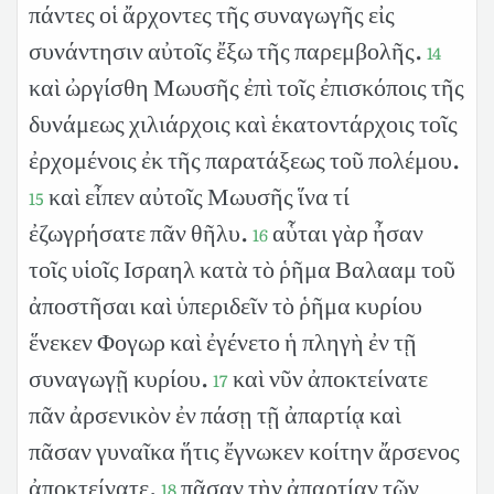
πάντες οἱ ἄρχοντες τῆς συναγωγῆς εἰς
συνάντησιν αὐτοῖς ἔξω τῆς παρεμβολῆς.
14
καὶ ὠργίσθη Μωυσῆς ἐπὶ τοῖς ἐπισκόποις τῆς
δυνάμεως χιλιάρχοις καὶ ἑκατοντάρχοις τοῖς
ἐρχομένοις ἐκ τῆς παρατάξεως τοῦ πολέμου.
καὶ εἶπεν αὐτοῖς Μωυσῆς ἵνα τί
15
ἐζωγρήσατε πᾶν θῆλυ.
αὗται γὰρ ἦσαν
16
τοῖς υἱοῖς Ισραηλ κατὰ τὸ ῥῆμα Βαλααμ τοῦ
ἀποστῆσαι καὶ ὑπεριδεῖν τὸ ῥῆμα κυρίου
ἕνεκεν Φογωρ καὶ ἐγένετο ἡ πληγὴ ἐν τῇ
συναγωγῇ κυρίου.
καὶ νῦν ἀποκτείνατε
17
πᾶν ἀρσενικὸν ἐν πάσῃ τῇ ἀπαρτίᾳ καὶ
πᾶσαν γυναῖκα ἥτις ἔγνωκεν κοίτην ἄρσενος
ἀποκτείνατε.
πᾶσαν τὴν ἀπαρτίαν τῶν
18