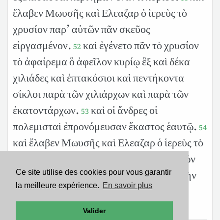
ἔλαβεν Μωυσῆς καὶ Ελεαζαρ ὁ ἱερεὺς τὸ
χρυσίον παρ’ αὐτῶν πᾶν σκεῦος
εἰργασμένον.
καὶ ἐγένετο πᾶν τὸ χρυσίον
52
τὸ ἀφαίρεμα ὃ ἀφεῖλον κυρίῳ ἓξ καὶ δέκα
χιλιάδες καὶ ἑπτακόσιοι καὶ πεντήκοντα
σίκλοι παρὰ τῶν χιλιάρχων καὶ παρὰ τῶν
ἑκατοντάρχων.
καὶ οἱ ἄνδρες οἱ
53
πολεμισταὶ ἐπρονόμευσαν ἕκαστος ἑαυτῷ.
54
καὶ ἔλαβεν Μωυσῆς καὶ Ελεαζαρ ὁ ἱερεὺς τὸ
χρυσίον παρὰ τῶν χιλιάρχων καὶ παρὰ τῶν
ἑκατοντάρχων καὶ εἰσήνεγκεν αὐτὰ εἰς τὴν
Ce site utilise des cookies pour vous garantir
la meilleure expérience.
En savoir plus
σκηνὴν τοῦ μαρτυρίου μνημόσυνον τῶν
υἱῶν Ισραηλ ἔναντι κυρίου.
Valider