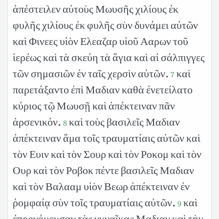
ἀπέστειλεν αὐτοὺς Μωυσῆς χιλίους ἐκ
φυλῆς χιλίους ἐκ φυλῆς σὺν δυνάμει αὐτῶν
καὶ Φινεες υἱὸν Ελεαζαρ υἱοῦ Ααρων τοῦ
ἱερέως καὶ τὰ σκεύη τὰ ἅγια καὶ αἱ σάλπιγγες
τῶν σημασιῶν ἐν ταῖς χερσὶν αὐτῶν.
καὶ
7
παρετάξαντο ἐπὶ Μαδιαν καθὰ ἐνετείλατο
κύριος τῷ Μωυσῇ καὶ ἀπέκτειναν πᾶν
ἀρσενικόν.
καὶ τοὺς βασιλεῖς Μαδιαν
8
ἀπέκτειναν ἅμα τοῖς τραυματίαις αὐτῶν καὶ
τὸν Ευιν καὶ τὸν Σουρ καὶ τὸν Ροκομ καὶ τὸν
Ουρ καὶ τὸν Ροβοκ πέντε βασιλεῖς Μαδιαν
καὶ τὸν Βαλααμ υἱὸν Βεωρ ἀπέκτειναν ἐν
ῥομφαίᾳ σὺν τοῖς τραυματίαις αὐτῶν.
καὶ
9
ἐπρονόμευσαν τὰς γυναῖκας Μαδιαν καὶ τὴν