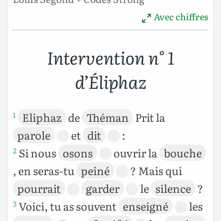
Avec chiffres
Intervention n° 1
d’Éliphaz
Eliphaz
de
Théman
Prit la
1
parole
et
dit
:
Si nous
osons
ouvrir la
bouche
2
, en seras-tu
peiné
? Mais qui
pourrait
garder
le
silence
?
Voici, tu as souvent
enseigné
les
3