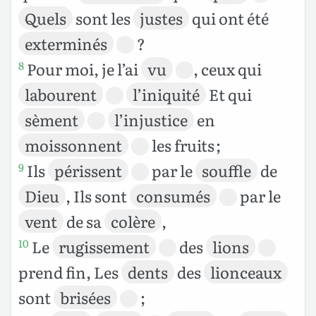
Quels
sont les
justes
qui ont été
exterminés
?
Pour moi, je l’ai
vu
, ceux qui
8
labourent
l’iniquité
Et qui
sèment
l’injustice
en
moissonnent
les fruits ;
Ils
périssent
par le
souffle
de
9
Dieu
, Ils sont
consumés
par le
vent
de sa
colère
,
Le
rugissement
des
lions
10
prend fin, Les
dents
des
lionceaux
sont
brisées
;