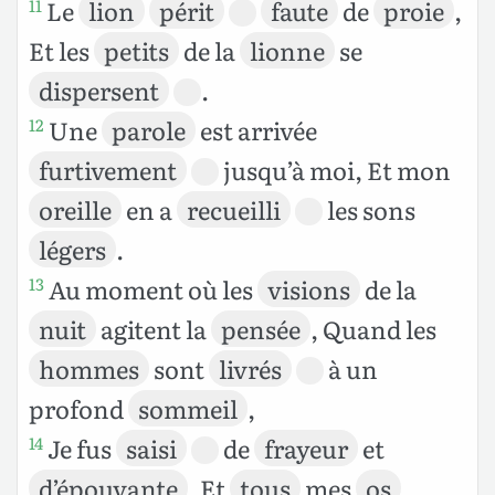
Le
lion
périt
faute
de
proie
,
11
Et les
petits
de la
lionne
se
dispersent
.
Une
parole
est arrivée
12
furtivement
jusqu’à moi, Et mon
oreille
en a
recueilli
les sons
légers
.
Au moment où les
visions
de la
13
nuit
agitent la
pensée
, Quand les
hommes
sont
livrés
à un
profond
sommeil
,
Je fus
saisi
de
frayeur
et
14
d’épouvante
, Et
tous
mes
os