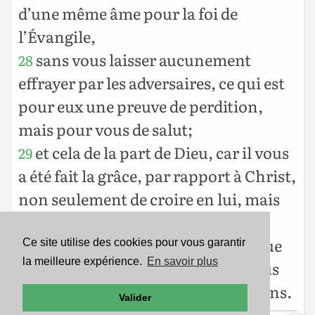
d’une même âme pour la foi de
l’Évangile,
sans vous laisser aucunement
28
effrayer par les adversaires, ce qui est
pour eux une preuve de perdition,
mais pour vous de salut;
et cela de la part de Dieu, car il vous
29
a été fait la grâce, par rapport à Christ,
non seulement de croire en lui, mais
encore de souffrir pour lui,
en soutenant le même combat que
30
Ce site utilise des cookies pour vous garantir
la meilleure expérience.
En savoir plus
vous m’avez vu soutenir, et que vous
apprenez maintenant que je soutiens.
Valider