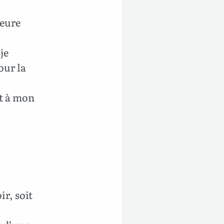
meure
je
our la
st à mon
ir, soit