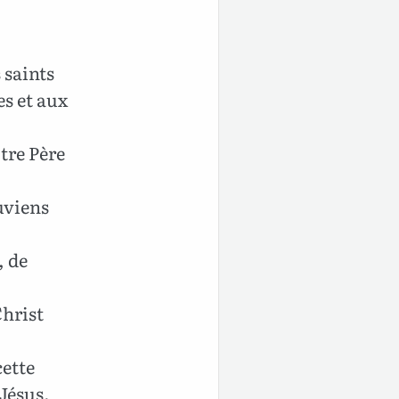
 saints
es et aux
tre Père
uviens
, de
Christ
cette
Jésus.