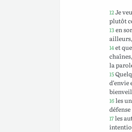
Je veu
12
plutôt c
en sor
13
ailleurs
et que
14
chaînes
la parol
Quelqu
15
d’envie 
bienveil
les un
16
défense 
les au
17
intentio