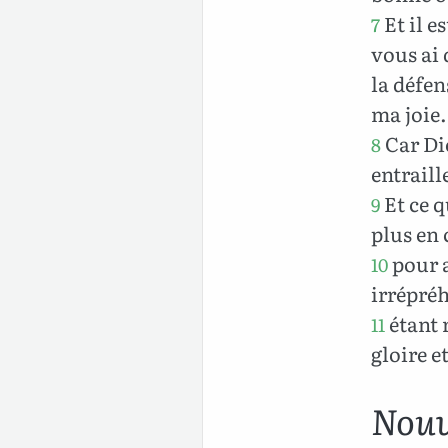
Et il e
7
vous ai 
la défen
ma joie.
Car Di
8
entraill
Et ce q
9
plus en 
pour a
10
irrépréh
étant 
11
gloire e
Nouv