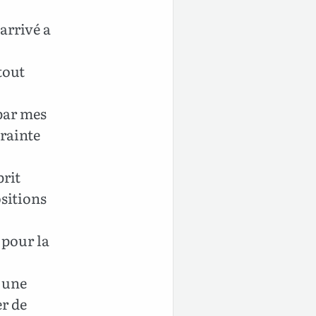
arrivé a
tout
 par mes
rainte
prit
ositions
 pour la
c une
er de