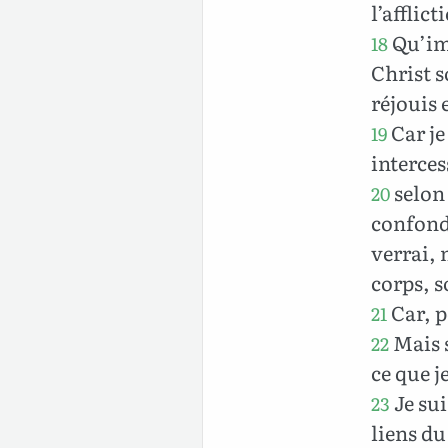
l’afflic
Qu’imp
18
Christ s
réjouis 
Car je
19
interces
selon 
20
confondu
verrai,
corps, s
Car, p
21
Mais s
22
ce que j
Je sui
23
liens du