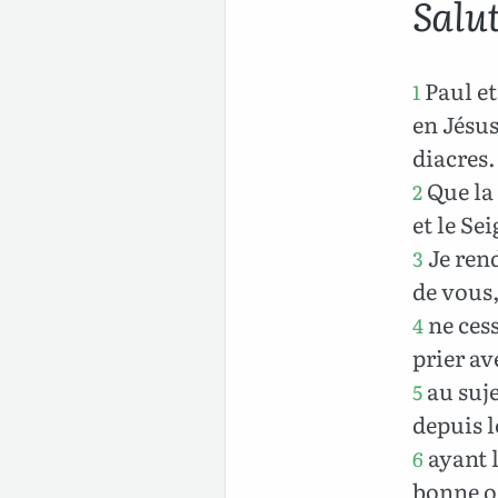
Salu
Paul et
1
en Jésus
diacres.
Que la 
2
et le Se
Je rend
3
de vous
ne cess
4
prier av
au suje
5
depuis l
ayant 
6
bonne oe