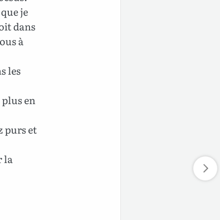
 que je
oit dans
tous à
s les
 plus en
z purs et
 la