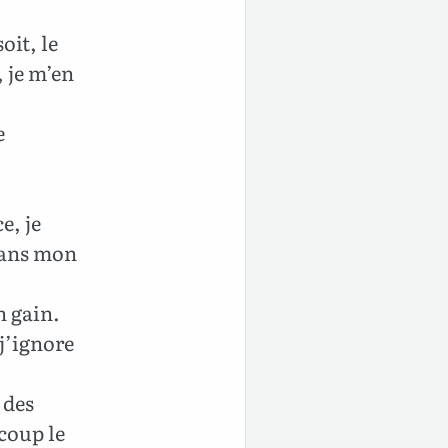
it, le
, je m’en
e
e, je
dans mon
n gain.
 j’ignore
 des
ucoup le