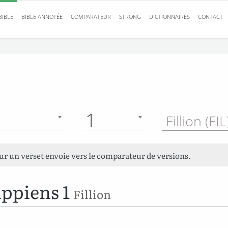
BIBLE
BIBLE ANNOTÉE
COMPARATEUR
STRONG
DICTIONNAIRES
CONTACT
1
Fillion (FI
sur un verset envoie vers le comparateur de versions.
ippiens 1
Fillion