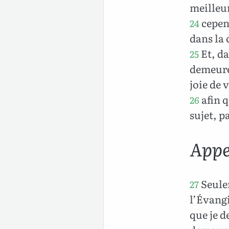
meilleu
cepend
24
dans la 
Et, da
25
demeure
joie de v
afin q
26
sujet, p
Appel
Seule
27
l’Évangi
que je d