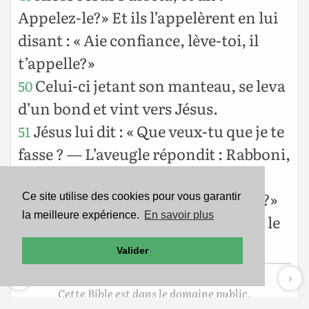
Appelez-le?» Et ils l’appelèrent en lui
disant : « Aie confiance, lève-toi, il
t’appelle?»
Celui-ci jetant son manteau, se leva
50
d’un bond et vint vers Jésus.
Jésus lui dit : « Que veux-tu que je te
51
fasse ? — L’aveugle répondit : Rabboni,
que je voie?»
Jésus lui dit : « Va, ta foi t’a sauvé?»
52
Ce site utilise des cookies pour vous garantir
la meilleure expérience.
En savoir plus
Et aussitôt il vit, et il le suivait dans le
chemin.
Valider
Cette Bible est dans le domaine public.