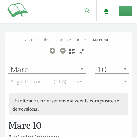
Men
Accueil
/
Bible
/
Auguste Crampon
/
Marc 10
Marc
10
Auguste Crampon (CRA) - 1923
Un clic sur un verset envoie vers le comparateur
de versions.
Marc 10
Auguste Crampon