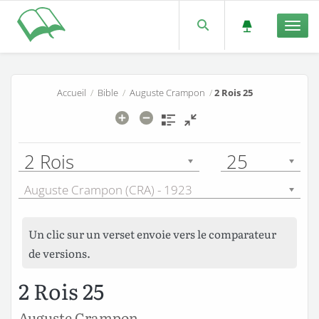
Men
Accueil
/
Bible
/
Auguste Crampon
/
2 Rois 25
2 Rois
25
Auguste Crampon (CRA) - 1923
Un clic sur un verset envoie vers le comparateur
de versions.
2 Rois 25
Auguste Crampon