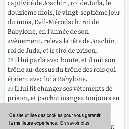
captivité de Joachin, roi de Juda, le
douzième mois, le vingt-septième
jour
du mois, Evil-Mérodach, roi de
Babylone, en l’année de son
avènement, releva la tête de Joachin,
roi de Juda,
et le tira
de prison.
Il lui parla avec bonté, et il mit son
28
trône au-dessus du trône des rois qui
étaient avec lui à Babylone.
Il lui fit changer ses vêtements de
29
prison, et
Joachin
mangea toujours en
sa présence, tout le temps de sa vie.
Quant à son entretien, son
30
Ce site utilise des cookies pour vous garantir
la meilleure expérience.
En savoir plus
entretien perpétuel, le roi y pourvut