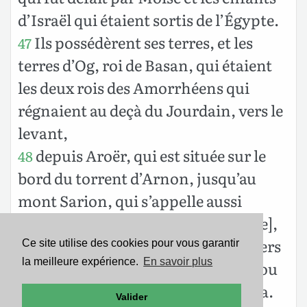
d’Israël qui étaient sortis de l’Égypte.
Ils possédèrent ses terres, et les
47
terres d’Og, roi de Basan, qui étaient
les deux rois des Amorrhéens qui
régnaient au deçà du Jourdain, vers le
levant,
depuis Aroër, qui est située sur le
48
bord du torrent d’Arnon, jusqu’au
mont Sarion, qui s’appelle aussi
Hermon [c’est-à-dire toute la plaine],
l’Arabah, au deçà du Jourdain, vers
49
Ce site utilise des cookies pour vous garantir
la meilleure expérience.
En savoir plus
l’orient, jusqu’à la mer de l’Arabah ou
mer Morte, au pied du mont Phasga.
Valider