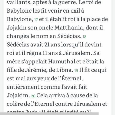
vaillants, aptes à la guerre. Le roi de
Babylone les fit venir en exil à
Babylone,
et il établit roi à la place de
17
Jojakin son oncle Matthania, dont il
changea le nom en Sédécias.
18
Sédécias avait 21 ans lorsqu’il devint
roi et il régna 11 ans à Jérusalem. Sa
mère s’appelait Hamuthal et c’était la
fille de Jérémie, de Libna.
Il fit ce qui
19
est mal aux yeux de l’Éternel,
entièrement comme l’avait fait
Jojakim.
Cela arriva à cause de la
20
colère de l’Éternel contre Jérusalem et
contre Juda : il était si irrité qu’il