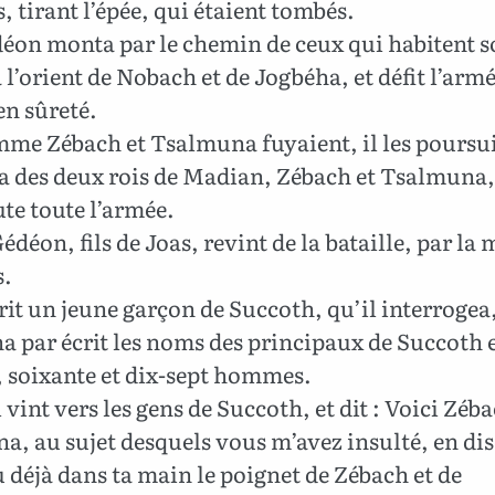
tirant l’épée, qui étaient tombés.
éon monta par le chemin de ceux qui habitent s
à l’orient de Nobach et de Jogbéha, et défit l’armé
en sûreté.
me Zébach et Tsalmuna fuyaient, il les poursuiv
a des deux rois de Madian, Zébach et Tsalmuna,
te toute l’armée.
édéon, fils de Joas, revint de la bataille, par la
s.
prit un jeune garçon de Succoth, qu’il interrogea,
a par écrit les noms des principaux de Succoth e
, soixante et dix-sept hommes.
l vint vers les gens de Succoth, et dit : Voici Zéba
, au sujet desquels vous m’avez insulté, en dis
 déjà dans ta main le poignet de Zébach et de