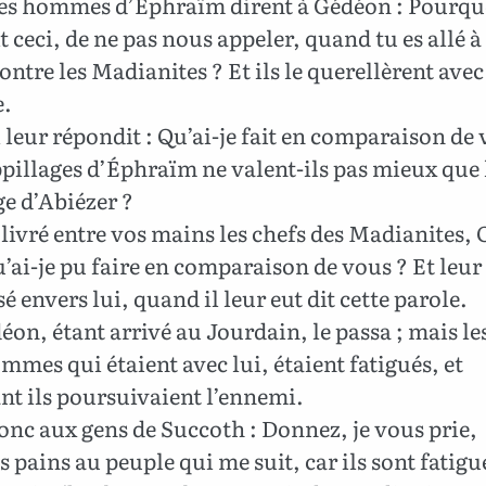
les hommes d’Éphraïm dirent à Gédéon : Pourqu
it ceci, de ne pas nous appeler, quand tu es allé à
ontre les Madianites ? Et ils le querellèrent avec
e.
 leur répondit : Qu’ai-je fait en comparaison de 
pillages d’Éphraïm ne valent-ils pas mieux que 
e d’Abiézer ?
livré entre vos mains les chefs des Madianites, 
’ai-je pu faire en comparaison de vous ? Et leur 
sé envers lui, quand il leur eut dit cette parole.
on, étant arrivé au Jourdain, le passa ; mais les
mmes qui étaient avec lui, étaient fatigués, et
nt ils poursuivaient l’ennemi.
donc aux gens de Succoth : Donnez, je vous prie,
 pains au peuple qui me suit, car ils sont fatigués