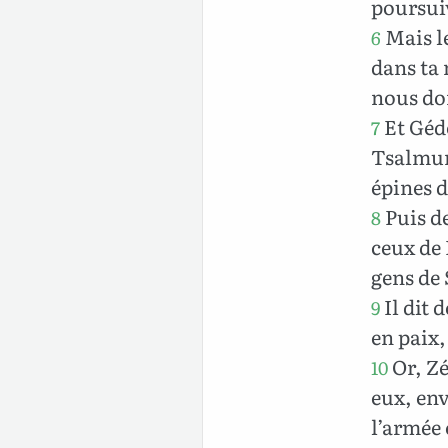
poursui
Mais l
6
dans ta
nous do
Et Gédé
7
Tsalmuna
épines d
Puis de
8
ceux de 
gens de
Il dit 
9
en paix,
Or, Zé
10
eux, env
l’armée e