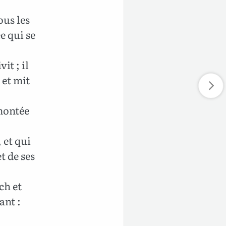
ous les
e qui se
it ; il
 et mit
 montée
 et qui
t de ses
ch et
ant :