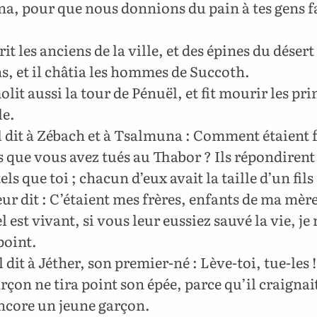
a, pour que nous donnions du pain à tes gens f
rit les anciens de la ville, et des épines du désert
, et il châtia les hommes de Succoth.
olit aussi la tour de Pénuël, et fit mourir les pr
le.
l dit à Zébach et à Tsalmuna : Comment étaient f
ue vous avez tués au Thabor ? Ils répondirent :
els que toi ; chacun d’eux avait la taille d’un fils
leur dit : C’étaient mes frères, enfants de ma mèr
l est vivant, si vous leur eussiez sauvé la vie, je
point.
l dit à Jéther, son premier-né : Lève-toi, tue-les 
rçon ne tira point son épée, parce qu’il craignait
encore un jeune garçon.