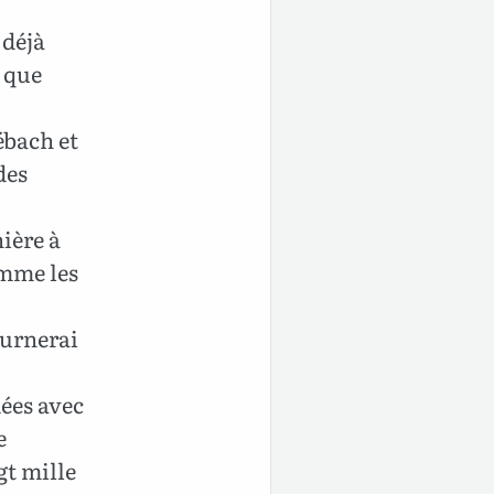
 déjà
 que
ébach et
des
ière à
omme les
ournerai
ées avec
e
ngt mille