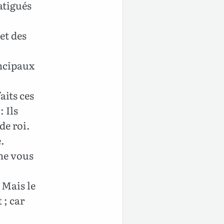
atigués
 et des
incipaux
aits ces
 Ils
 de roi.
e.
 ne vous
! Mais le
 ; car