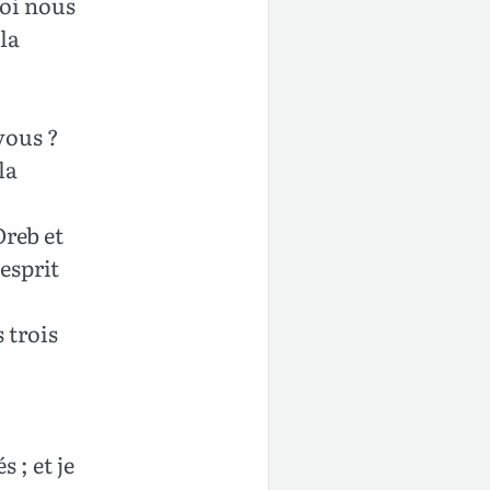
oi nous
 la
vous ?
la
Oreb et
esprit
 trois
 ; et je