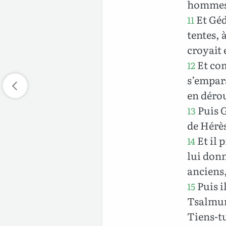
hommes, 
Et Géd
11
tentes, 
croyait 
Et com
12
s’empar
en dérou
Puis G
13
de Hérè
Et il 
14
lui donn
anciens
Puis i
15
Tsalmuna
Tiens-tu