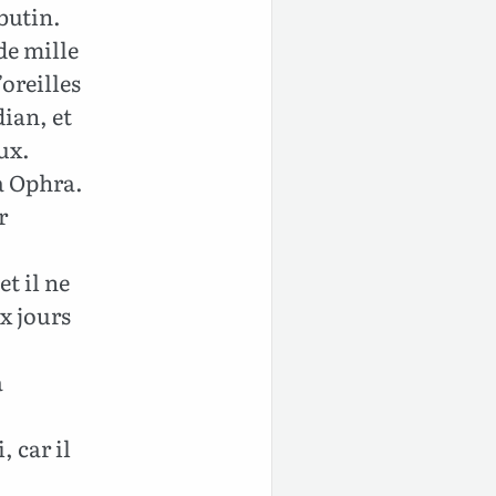
butin.
de mille
’oreilles
dian, et
ux.
 à Ophra.
r
t il ne
ux jours
a
, car il