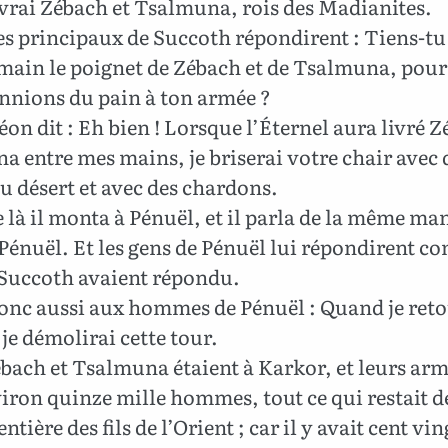
vrai Zébach et Tsalmuna, rois des Madianites.
es principaux de Succoth répondirent : Tiens-tu
 main le poignet de Zébach et de Tsalmuna, pour
nnions du pain à ton armée ?
on dit : Eh bien ! Lorsque l’Éternel aura livré Z
 entre mes mains, je briserai votre chair avec 
u désert et avec des chardons.
 là il monta à Pénuël, et il parla de la même man
Pénuël. Et les gens de Pénuël lui répondirent c
 Succoth avaient répondu.
donc aussi aux hommes de Pénuël : Quand je ret
 je démolirai cette tour.
bach et Tsalmuna étaient à Karkor, et leurs arm
iron quinze mille hommes, tout ce qui restait d
ntière des fils de l’Orient ; car il y avait cent vi