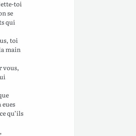
ette-toi
on se
ts qui
us, toi
e la main
r vous,
ui
 que
a eues
ce qu’ils
,