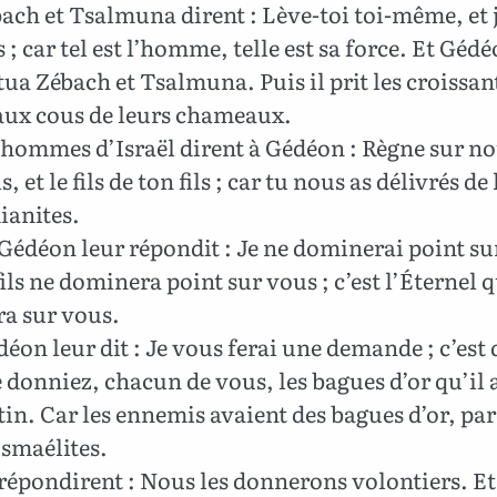
ach et Tsalmuna dirent : Lève-toi toi-même, et j
 ; car tel est l’homme, telle est sa force. Et Gédé
 tua Zébach et Tsalmuna. Puis il prit les croissan
 aux cous de leurs chameaux.
 hommes d’Israël dirent à Gédéon : Règne sur no
ls, et le fils de ton fils ; car tu nous as délivrés d
ianites.
édéon leur répondit : Je ne dominerai point su
ils ne dominera point sur vous ; c’est l’Éternel q
a sur vous.
éon leur dit : Je vous ferai une demande ; c’est
donniez, chacun de vous, les bagues d’or qu’il 
in. Car les ennemis avaient des bagues d’or, par
Ismaélites.
 répondirent : Nous les donnerons volontiers. Et