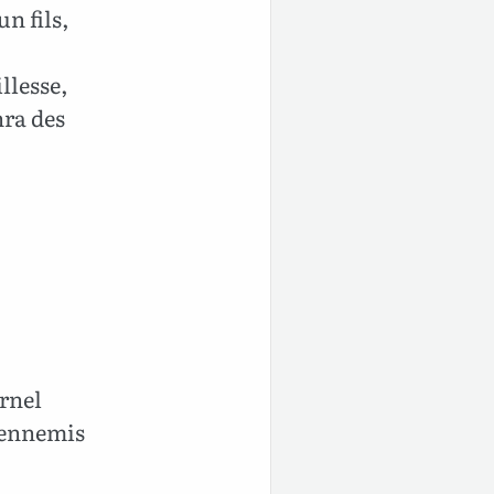
n fils,
llesse,
hra des
ernel
s ennemis