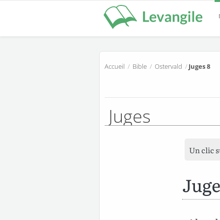
Accueil
/
Bible
/
Ostervald
/
Juges 8
Juges
Un clic 
Juge