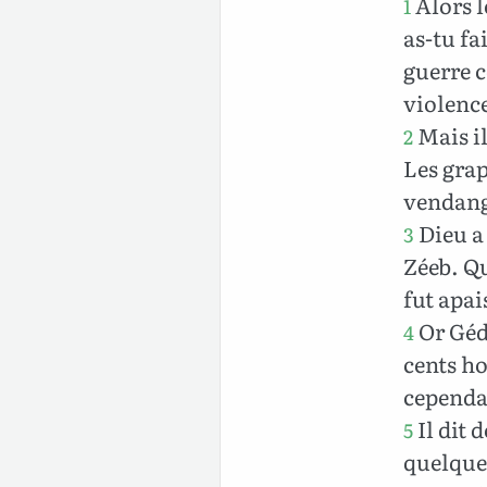
Alors 
1
as-tu fa
guerre c
violenc
Mais il
2
Les grap
vendang
Dieu a 
3
Zéeb. Qu
fut apai
Or Gédé
4
cents ho
cependa
Il dit 
5
quelques