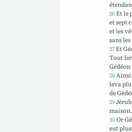
étendant
Et le 
26
et sept c
et les v
sans les
Et Géd
27
Tout Isr
Gédéon 
Ainsi 
28
leva plu
de Gédé
Jérubb
29
maison
Or Géd
30
eut plu