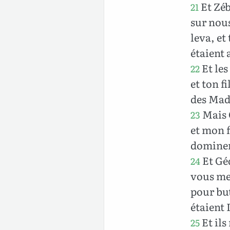
Et Zéb
21
sur nous
leva, et
étaient
Et les
22
et ton fi
des Mad
Mais G
23
et mon f
dominer
Et Géd
24
vous me 
pour but
étaient 
Et ils
25