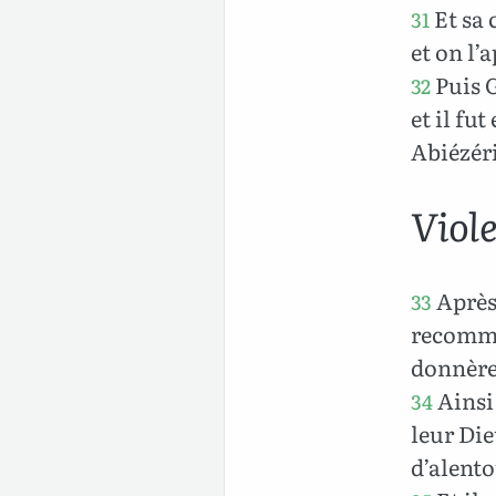
Et sa 
31
et on l
Puis G
32
et il fu
Abiézéri
Viol
Après 
33
recommen
donnère
Ainsi 
34
leur Die
d’alento