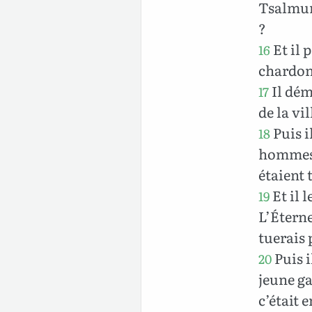
Tsalmun
?
Et il p
16
chardons
Il dém
17
de la vil
Puis i
18
hommes q
étaient t
Et il 
19
L’Éterne
tuerais 
Puis i
20
jeune ga
c’était 